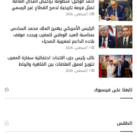
أحمد الوكيل: منظومة تراخيص المحال العامة
تمثل فرصة تاريخية لدمج القطاع غير الرسمي
3 أغسطس، 2026
الرئيس الأمريكي يهنئ الملك محمد السادس
بمناسبة العيد الوطني للمغرب ويجدد موقف
بلاده الداعم لمغربية الصحراء
1 أغسطس، 2026
نائب رئيس حزب الاتحاد: احتفالية سفارة المغرب
تتويج لعمق العلاقات بين القاهرة والرباط
1 أغسطس، 2026
تابعنا على فيسبوك
الطقس