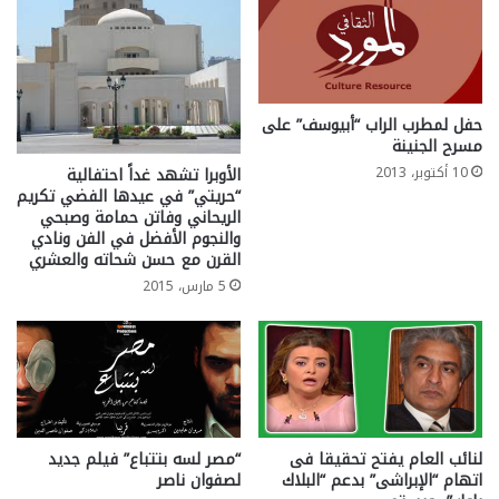
حفل لمطرب الراب “أبيوسف” على
مسرح الجنينة
الأوبرا تشهد غداً احتفالية
10 أكتوبر، 2013
“حريتي” في عيدها الفضي تكريم
الريحاني وفاتن حمامة وصبحي
والنجوم الأفضل في الفن ونادي
القرن مع حسن شحاته والعشري
5 مارس، 2015
لنائب العام يفتح تحقيقا فى
“مصر لسه بتتباع” فيلم جديد
اتهام “الإبراشى” بدعم “البلاك
لصفوان ناصر