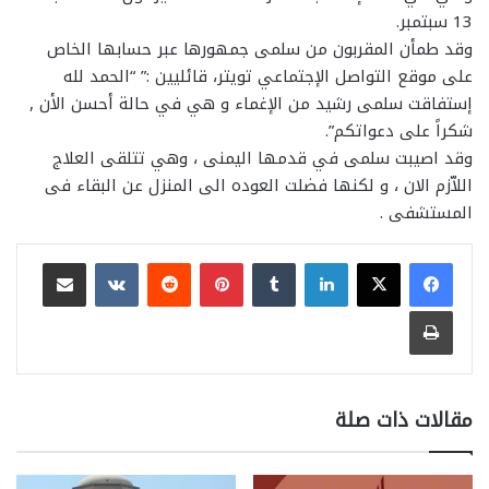
13 سبتمبر.
وقد طمأن المقربون من سلمى جمهورها عبر حسابها الخاص
على موقع التواصل الإجتماعي تويتر، قائليين :” “الحمد لله
إستفاقت سلمى رشيد من الإغماء و هي في حالة أحسن الأن ,
شكراً على دعواتكم”.
وقد اصيبت سلمى في قدمها اليمنى ، وهي تتلقى العلاج
اللاّزم الان ، و لكنها فضلت العوده الى المنزل عن البقاء فى
المستشفى .
لينكدإن
بينتيريست
مشاركة عبر البريد
طباعة
مقالات ذات صلة