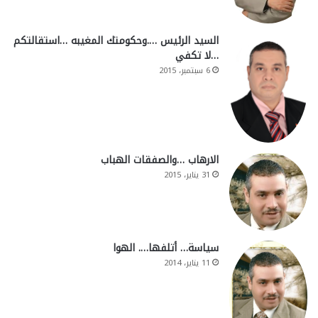
السيد الرئيس ….وحكومتك المغيبه …استقالتكم
…لا تكفي
6 سبتمبر، 2015
الارهاب …والصفقات الهباب
31 يناير، 2015
سياسة… أتلفها…. الهوا
11 يناير، 2014