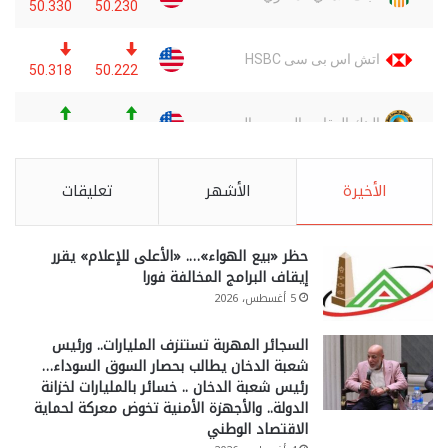
الأخيرة
الأشهر
تعليقات
حظر «بيع الهواء»…. «الأعلى للإعلام» يقرر
إيقاف البرامج المخالفة فورا
5 أغسطس، 2026
السجائر المهربة تستنزف المليارات.. ورئيس
شعبة الدخان يطالب بحصار السوق السوداء…
رئيس شعبة الدخان .. خسائر بالمليارات لخزانة
الدولة.. والأجهزة الأمنية تخوض معركة لحماية
الاقتصاد الوطني