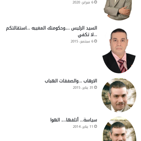
6 فبراير، 2020
السيد الرئيس ….وحكومتك المغيبه …استقالتكم
…لا تكفي
6 سبتمبر، 2015
الارهاب …والصفقات الهباب
31 يناير، 2015
سياسة… أتلفها…. الهوا
11 يناير، 2014