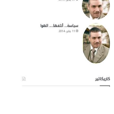
سياسة… أتلفها…. الهوا
11 يناير، 2014
كاريكاتير