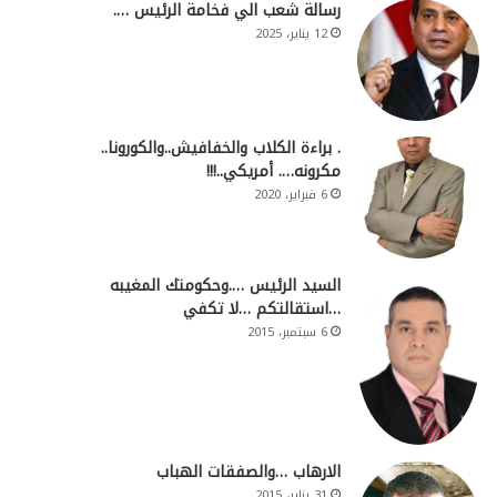
رسالة شعب الي فخامة الرئيس ….
12 يناير، 2025
. براءة الكلاب والخفافيش..والكورونا..
مكرونه…. أمريكي..!!!
6 فبراير، 2020
السيد الرئيس ….وحكومتك المغيبه
…استقالتكم …لا تكفي
6 سبتمبر، 2015
الارهاب …والصفقات الهباب
31 يناير، 2015