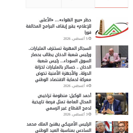
حظر «بيع الهواء»…. «الأعلى
للإعلام» يقرر إيقاف البرامج المخالفة
فورا
5 أغسطس، 2026
السجائر المهربة تستنزف المليارات..
ورئيس شعبة الدخان يطالب بحصار
السوق السوداء… رئيس شعبة
الدخان .. خسائر بالمليارات لخزانة
الدولة.. والأجهزة الأمنية تخوض
معركة لحماية الاقتصاد الوطني
4 أغسطس، 2026
أحمد الوكيل: منظومة تراخيص
المحال العامة تمثل فرصة تاريخية
لدمج القطاع غير الرسمي
3 أغسطس، 2026
الرئيس الأمريكي يهنئ الملك محمد
السادس بمناسبة العيد الوطني