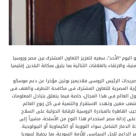
اليوم “الأحد”، سعيه لتعزيز التعاون المشترك بين مصر وروسيا
، والارتقاء بالعلاقات الثنائية بما يليق بمكانة البلدين إقليميا
تصريحات الرئيس الروسى فلاديمير بوتين مؤخرا عن دعم موسكو
رؤية المصرية للتعاون المشترك فى مكافحة التطرف والعنف فى
 العالم فى هذا المجال، خاصة فيما يتعلق بتبادل المعلومات
أو شعب معين وتهدد الاستقرار والتنمية فى كل ربوع العالم.
ب القاهرة بالمبادرة الروسية للرقابة الدولية على السلاح
لى إدانة مصر استخدام هذا النوع من الأسلحة، مشيراً إلى
لدمار الشامل سواء النووية أو الكيماوية أو البيولوجية.
داعم للحل السياسى للأزمة السورية، بما يحفظ لسوريا