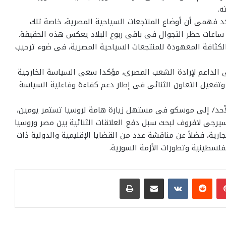
ه.
كد فهمى أن أوضاع المنتجعات السياحية المصرية، خاصة تلك
ساعات حظر التجوال فى باقى ربوع البلاد يعكس هذه الحقيقة.
الكثافة المعهودة للمنتجعات السياحية المصرية، فى ضوء ترحيب
ى الداعم لإرادة الشعب المصرى، مؤكدا سعى السياسة الخارجية
ات مع روسيا وتفعيل التعاون الثنائى فى إطار دعم كفاءة وفاعلية السياسة
حد/ إلى موسكو فى مستهل زيارة هامة لروسيا تستمر يومين،
سيرجى لافروف لبحث سبل دفع العلاقات الثنائية بين مصر وروسيا
ارية، فضلاً عن مناقشة عدد من القضايا الإقليمية والدولية ذات
لسطينية وتطورات الأزمة السورية.
بينتيريست
مشاركة عبر البريد
طباعة