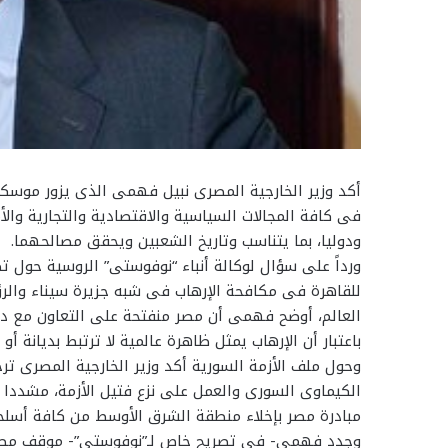
أكد وزير الخارجية المصرى نبيل فهمى الذى يزور موسكو 
فى كافة المجالات السياسية والاقتصادية والتجارية والأمنية
ودوليا، بما يتناسب وتاريخ الشعبين ويحقق مصالحهما.
ورداً على سؤال لوكالة أنباء “نوفوستى” الروسية حول 
للقاهرة فى مكافحة الإرهاب فى شبه جزيرة سيناء وال
العالم، أوضح فهمى أن مصر منفتحة على التعاون مع دول
باعتبار أن الإرهاب يمثل ظاهرة عالمية لا ترتبط بديانة 
وحول ملف الأزمة السورية أكد وزير الخارجية المصرى ترحي
الكيماوى السورى والعمل على نزع فتيل الأزمة، مشددا ع
مبادرة مصر بإخلاء منطقة الشرق الأوسط من كافة أسلحة ا
وجدد فهمى- فى تصريح خاص لـ”نوفوستى”- موقف مصر ال