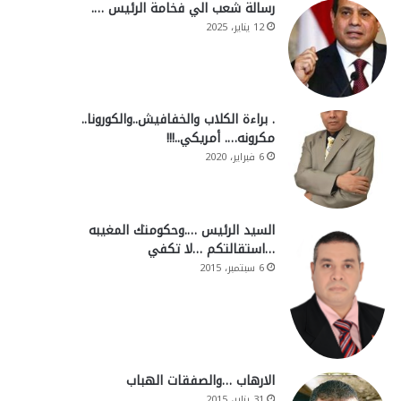
رسالة شعب الي فخامة الرئيس ….
12 يناير، 2025
. براءة الكلاب والخفافيش..والكورونا..
مكرونه…. أمريكي..!!!
6 فبراير، 2020
السيد الرئيس ….وحكومتك المغيبه
…استقالتكم …لا تكفي
6 سبتمبر، 2015
الارهاب …والصفقات الهباب
31 يناير، 2015