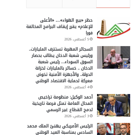
حظر «بيع الهواء»…. «الأعلى
للإعلام» يقرر إيقاف البرامج المخالفة
فورا
5 أغسطس، 2026
السجائر المهربة تستنزف المليارات..
ورئيس شعبة الدخان يطالب بحصار
السوق السوداء… رئيس شعبة
الدخان .. خسائر بالمليارات لخزانة
الدولة.. والأجهزة الأمنية تخوض
معركة لحماية الاقتصاد الوطني
4 أغسطس، 2026
أحمد الوكيل: منظومة تراخيص
المحال العامة تمثل فرصة تاريخية
لدمج القطاع غير الرسمي
3 أغسطس، 2026
الرئيس الأمريكي يهنئ الملك محمد
السادس بمناسبة العيد الوطني