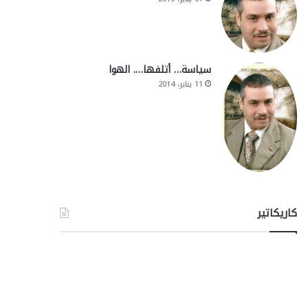
سياسة… أتلفها…. الهوا
11 يناير، 2014
كاريكاتير