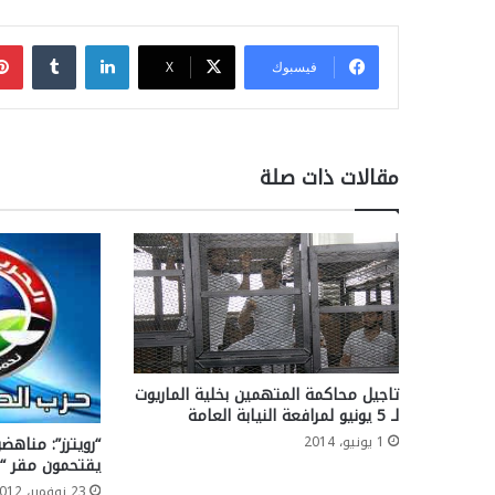
لينكدإن
فيسبوك
‫X
مقالات ذات صلة
تاجيل محاكمة المتهمين بخلية الماريوت
لـ 5 يونيو لمرافعة النيابة العامة
1 يونيو، 2014
“رويترز”: مناهض
يقتحمون مقر “ال
23 نوفمبر، 2012