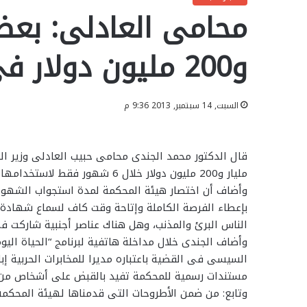
محامى العادلى: بعض 
و200 مليون دولار فى 6 أشهر
السبت, 14 سبتمبر, 2013 9:36 م
قال الدكتور محمد الجندى محامى حبيب العادلى وزير ال
مليار و200 مليون دولار خلال 6 شهور فقط لاستخدامها فى أغراض تخريبية.
وأضاف أن اختصار هيئة المحكمة لمدة استجواب الشهود 
بإعطاء الفرصة الكاملة وإتاحة وقت كاف لسماع شهادة 
الناس البرئ والمذنب، وهل هناك عناصر أجنبية شاركت 
وأضاف الجندى خلال مداخلة هاتفية لبرنامج “الحياة اليوم
السيسى فى القضية باعتباره مديرا للمخابرات الحربية إب
مستندات رسمية للمحكمة تفيد بالقبض على أشخاص من جنسي
وتابع: من ضمن الأطروحات التى قدمناها لهيئة المحكم