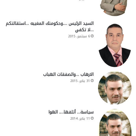
السيد الرئيس ….وحكومتك المغيبه …استقالتكم
…لا تكفي
6 سبتمبر، 2015
الارهاب …والصفقات الهباب
31 يناير، 2015
سياسة… أتلفها…. الهوا
11 يناير، 2014