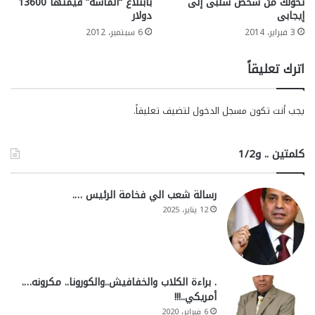
تحولك من شخص سلبى إلى
بابتلاع “ألماسة” قيمتها 13600
إيجابى
دولار
3 فبراير، 2014
6 سبتمبر، 2012
اترك تعليقاً
يجب أنت تكون
مسجل الدخول
لتضيف تعليقاً.
كلمتين .. و1/2
رسالة شعب الي فخامة الرئيس ….
12 يناير، 2025
. براءة الكلاب والخفافيش..والكورونا.. مكرونه….
أمريكي..!!!
6 فبراير، 2020