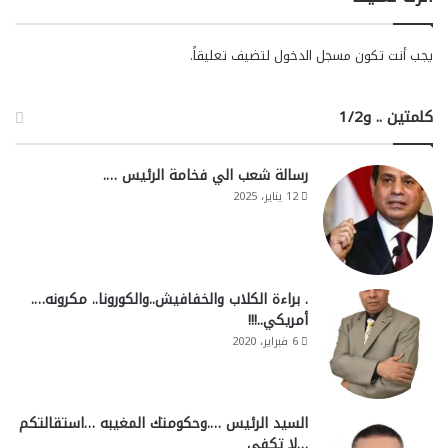
يجب أنت تكون
مسجل الدخول
لتضيف تعليقاً.
كلمتين .. و1/2
رسالة شعب الي فخامة الرئيس ….
12 يناير، 2025
. براءة الكلاب والخفافيش..والكورونا.. مكرونه….
أمريكي..!!!
6 فبراير، 2020
السيد الرئيس ….وحكومتك المغيبه …استقالتكم
…لا تكفي