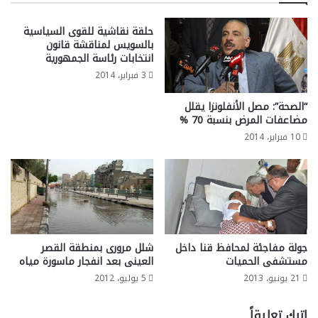
حلقة نقاشية للقوى السياسية
بالسويس لمناقشة قانون
انتخابات رئاسة الجمهورية
3 فبراير، 2014
“الصحة”: مصل الأنفلونزا يقلل
مضاعفات المرض بنسبة 70 %
10 فبراير، 2014
جولة مفاجئة لمحافظ قنا داخل
شلل مرورى بمنطقة القصر
مستشفى الحميات
العينى بعد انفجار ماسورة مياه
21 يونيو، 2013
5 يوليو، 2012
اترك تعليقاً