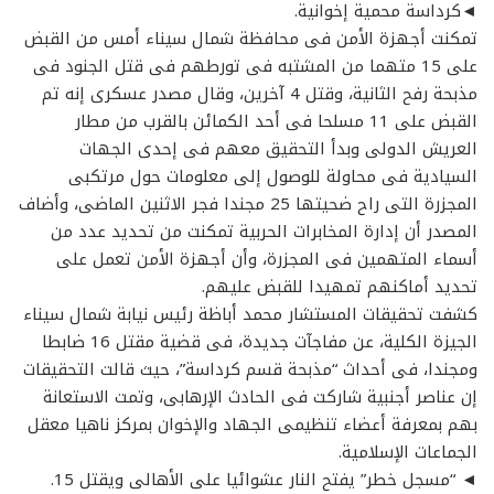
◄كرداسة محمية إخوانية.
تمكنت أجهزة الأمن فى محافظة شمال سيناء أمس من القبض
على 15 متهما من المشتبه فى تورطهم فى قتل الجنود فى
مذبحة رفح الثانية، وقتل 4 آخرين، وقال مصدر عسكرى إنه تم
القبض على 11 مسلحا فى أحد الكمائن بالقرب من مطار
العريش الدولى وبدأ التحقيق معهم فى إحدى الجهات
السيادية فى محاولة للوصول إلى معلومات حول مرتكبى
المجزرة التى راح ضحيتها 25 مجندا فجر الاثنين الماضى، وأضاف
المصدر أن إدارة المخابرات الحربية تمكنت من تحديد عدد من
أسماء المتهمين فى المجزرة، وأن أجهزة الأمن تعمل على
تحديد أماكنهم تمهيدا للقبض عليهم.
كشفت تحقيقات المستشار محمد أباظة رئيس نيابة شمال سيناء
الجيزة الكلية، عن مفاجآت جديدة، فى قضية مقتل 16 ضابطا
ومجندا، فى أحداث “مذبحة قسم كرداسة”، حيث قالت التحقيقات
إن عناصر أجنبية شاركت فى الحادث الإرهابى، وتمت الاستعانة
بهم بمعرفة أعضاء تنظيمى الجهاد والإخوان بمركز ناهيا معقل
الجماعات الإسلامية.
◄ “مسجل خطر” يفتح النار عشوائيا على الأهالى ويقتل 15.