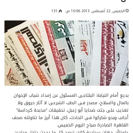
الخميس, 22 أغسطس, 2013 10:06 ص
131
بديع أمام النيابة: البلتاجى المسئول عن إمداد شباب الإخوان
بالمال والسلاح، مصدر فى الطب الشرعى: لا آثار حروق ولا
تعذيب على جثث ضحايا أبو زعبل، تحقيقات “مذبحة كرداسة”
أجانب وبدو شاركوا فى الحادث، كان هذا أبرز ما تناولته صحف
القاهرة الصادرة صباح اليوم الخميس.
علمناأن جهات سيادية كانت ترصد كل ما يحدث داخل ميادين