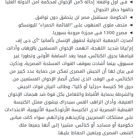
◄ فى أول واقعة: إحالة 5من الإخوان لمحكمة أمن الدولة العليا
خالفوا حظر التجوال.
◄ الحكومة: مستقبل مصر لن يتحقق دون توافق.
◄ متحف ملوى المنهوب على “القائمة الحمراء” لليونسكو.
◄ مصرع 1300 فى مجزرة مروعة بسوريا.
أصدرت الجمعية الدولية لحقوق الإنسان بألمانيا‮ “‬آى جى إف
إم”بيانا شديد اللهجة،‮ ‬اتهمت الإخوان المسلمين بالإرهاب وأدانت
قيامها بحرق الكنائس،‮ ‬فيما يعد السابقة الأولى وتطورا‮ ‬غير
مسبوق،‮ ‬بينما أشادت بموقف القوات المسلحة المصرية،‮ ‬وذكرت
فى بيان لها أن الجيش المصرى تمكن من حماية عدد كبير من
الكنائس،‮ ‬فى الوقت الذى تمكن أنصار الإخوان المسلمين من
حرق‮ ‬56‮ ‬كنيسة‮ »‬جزئيا أو كليا‮”‬،‮ ‬وطالب البيان قوات الجيش
والشرطة بحماية الأقباط والتعامل بكل قوة ضد هجمات الإخوان
العنيفة‮، وأدان الراهب القس سيدراك بيشوى ممثل الكنيسة
القبطية المصرية لدى الكنيسة الأرثوذكسية الأثيوبية،‮ ‬الاعتداءات
على ممتلكات المصريين وتاريخهم وتراثهم،‮ ‬سواء كانت مبانى
حكومية أو مساجد أو كنائس،‮ ‬مشيرا إلى أنها جميعا ملك
الشعب المصرى ويتعين الحفاظ عليها‮.‬