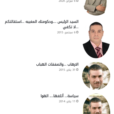
6 فبراير، 2020
السيد الرئيس ….وحكومتك المغيبه …استقالتكم
…لا تكفي
6 سبتمبر، 2015
الارهاب …والصفقات الهباب
31 يناير، 2015
سياسة… أتلفها…. الهوا
11 يناير، 2014