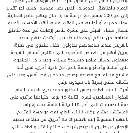
وتضييق الخناق على مناطق تمركز عناصر الإرهاب فى الجبال
الوعرة بالمناطق الحدودية، الذين يصل عددهم- حسب آخر تقدير-
إلى نحو 500 مسلح، مع دراسة ما إذا كان بينهم عناصر انتحارية،
سواء مصرية أو أجنبية، فى الوقت نفسه، ألقت الأجهزة الأمنية
بشمال سيناء القبض على عشرة عناصر إرهابية فى عدة مناطق
مختلفة، من بينهم أربعة فلسطينيين، أرشدت عنهم سيدة
بالعريش عندما شاهدتهم يحاولون إخفاء صندوق فى حفرة،
وتبين أنهم من العناصر المأجورة التى تهاجم أقسام الشرطة،
ويعملون لحساب عناصر متشددة بسيناء، وعثر داخل الصندوق
على أسلحة وذخائر ولفافة بانجو، من ناحية أخرى، لقى أحد
مشايخ مدينة رفح مصرعه برصاص مسلحين فجر أمس، وعثر على
جثمانه ملقى بقرية باب سيدوت برفح.
أمرت النيابة العامة بحبس الدكتور محمد بديع المرشد العام
للإخوان المسلمين، للمرة الثانية 15 يوما احتياطيا مرتين، على
ذمة التحقيقات التى أجرتها النيابة العامة، تحت إشراف
المستشار هشام بركات النائب العام، تمت مواجهة المتهم،
بالتهم المنسوبة إليه بالاشتراك مع آخرين، من قيادات تنظيم
الإخوان عن طريق التحريض لارتكاب جرائم القتل والعنف، التى