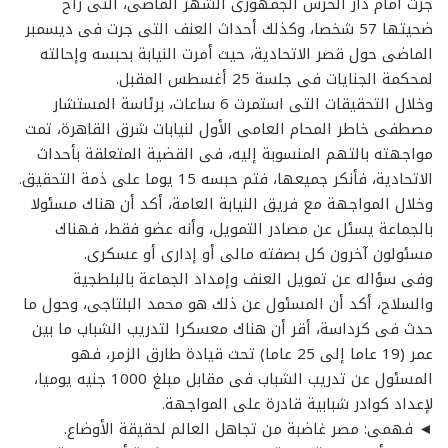
جرت أمام دار الحرس الجمهورى الشهر الماضى، التى راح
ضحيتها 57 شخصا، وكذلك أحداث العنف التى جرت فى ديسمبر
الماضى حول قصر الاتحادية، حيث أمرت النيابة بحبسه وإحالته
لمحكمة الجنايات فى جلسة 25 أغسطس المقبل.
وخلال التحقيقات التى استمرت 6 ساعات، برئاسة المستشار
مصطفى خاطر المحام العامى الأول لنيابات شرق القاهرة، تمت
مواجهته بالتهم المنسوبة إليه، فى القضية المتعلقة بأحداث
الاتحادية، فأنكر جميعها، فتم حبسه 15 يوما على ذمة التحقيق.
وخلال المواجهة مع فريق النيابة العامة، أكد أن هناك مسئولا
بالجماعة يسئل عن مصادر التمويل، وأنه عضو فقط، فهناك
مسئولون آخرون كل بصفته مالى أو إدارى أو عسكرى.
وفى سؤاله عن تمويل العنف وإمداد الجماعة بالبلطجية
والسلاح، أكد أن المسئول عن ذلك هو محمد البلتاجى، وحول ما
حدث فى كرداسة، أقر أن هناك معسكرا لتدريب الشباب ما بين
عمر (19 عاما إلى 25 عاما) تحت قيادة طارق الزمر، فهو
المسئول عن تدريب الشباب فى مقابل مبلغ 1000 جنيه يوميا،
لإعداد كوادر شبابية قادرة على المواجهة.
◄ فهمى: مصر غاضبة من تجاهل العالم لحقيقة الأوضاع.