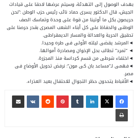
بهدف الوصول إلى التهدئة، وسيتم عرضها لاحقا على قيادات
الجيش، قال الدكتور يسرى حماد نائب رئيس حزب الوطن :”نحن
حريصون بكل ما أوتينا من قوة على وحدة وتماسك الصف
الوطنى والحفاظ على كل أبناء الشعب المصرى بقدر حرصنا على
تحقيق الحرية والعدالة والمسار الديمقراطى.
◄المرشد يقضى ليلته الأولى فى طره وحيدا.
◄ “تمرد” تطالب بحل الإخوان ومصادرة أموالها.
◄اختفاء شرطى من قسم كرداسة منذ المجزرة.
◄فهمى لـ”مساعد بان كى مون”: نرفض تدويل الأوضاع فى
مصر.
◄الأقباط يتحدون حظر التجوال للاحتفال بعيد العذراء.
لينكدإن
بينتيريست
مشاركة عبر البريد
طباعة