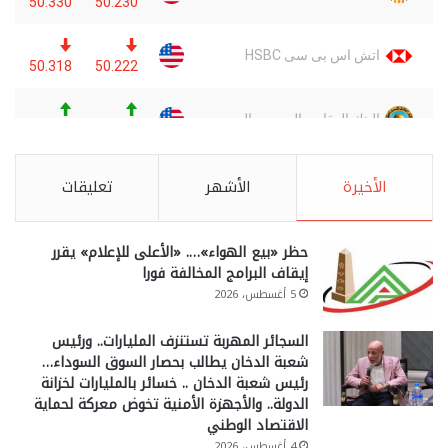
الأخيرة
الأشهر
تعليقات
حظر «بيع الهواء»…. «الأعلى للإعلام» يقرر
إيقاف البرامج المخالفة فورا
5 أغسطس، 2026
السجائر المهربة تستنزف المليارات.. ورئيس
شعبة الدخان يطالب بحصار السوق السوداء…
رئيس شعبة الدخان .. خسائر بالمليارات لخزانة
الدولة.. والأجهزة الأمنية تخوض معركة لحماية
الاقتصاد الوطني
4 أغسطس، 2026