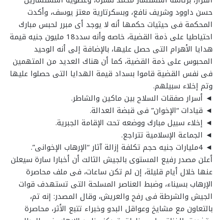
حسن داوود وشريف نافع، وبسكرتارية معتز يوسف، وأكدت
المحكمة فى حيثيات حكمها أنه لا يوجد أى مبرر لحبس مبارك
احتياطيا على ذمة القضية، خاصه وأنه سدد18 مليون جنيه قيمة
هدايا الأهرام التى حصل عليها، بالإضافة إلى أنه الوحيد
المحبوس على ذمة القضية، كما أن هناك العديد من المتهمين
فى نفس القضية قاموا بسداد قيمة الهدايا التى حصلوا عليها
وتم إخلاء سبيلهم.
◄ أسرار صفقات السلاح بين ماكين والشاطر.
◄ قيادات “الإخوان” فى قبضة العدالة.
◄ إخلاء سبيل مبارك ووضعه تحت الإقامة الجبرية.
◄ الجماعة الإسلامية تتراجع.
◄ 4مليارات جنيه حجم تكلفة إزالة آثار “الإرهاب الإخوانى”.
أعلن مصدر رفيع المستوى بالجيش الثالث أن أخبارا سارة سيعلن
عنها خلال أيام قليلة، إن لم تكن ساعات، فى ملف محاصرة
الإرهاب بسيناء، وضبط العناصر المسلحة التى تستهدف قوات
الجيش والشرطة فى رفح والعريش، وقال المصدر: إنه تم،
بالتعاون مع مشايخ وعواقل البدو وخبراء تتبع الأثر، محاصرة