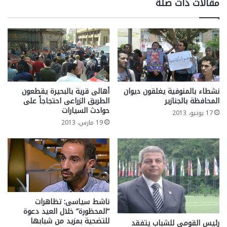
مقالات ذات صلة
نشطاء بالمنوفية يغلقون ديوان
أهالى قرية بالبحيرة يقطعون
المحافظة بالجنازير
الطريق الزراعى احتجاجاً على
حوادث السيارات
17 يونيو، 2013
19 مارس، 2013
ناشط سياسى: تظاهرات
“المحظورة” خلال العيد دعوة
للتضحية بمزيد من شبابها
رئيس القومى للشباب يتفقد