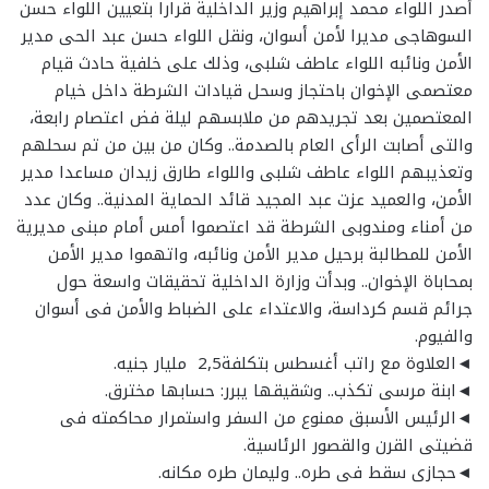
أصدر اللواء محمد إبراهيم وزير الداخلية قرارا بتعيين‮ ‬اللواء حسن
السوهاجى مديرا لأمن أسوان، ونقل اللواء حسن عبد الحى مدير
الأمن ونائبه اللواء عاطف شلبى، وذلك على خلفية حادث قيام
معتصمى الإخوان باحتجاز وسحل قيادات الشرطة داخل خيام
المعتصمين بعد تجريدهم من ملابسهم ليلة فض اعتصام رابعة،
والتى أصابت الرأى العام بالصدمة‮.. ‬وكان من بين من تم سحلهم
وتعذيبهم اللواء عاطف شلبى واللواء طارق زيدان مساعدا مدير
الأمن، والعميد عزت عبد المجيد قائد الحماية المدنية‮.. ‬وكان عدد
من أمناء ومندوبى الشرطة قد‮ ‬اعتصموا أمس أمام مبنى مديرية
الأمن للمطالبة برحيل مدير الأمن ونائبه، واتهموا مدير الأمن
بمحاباة الإخوان‮.. ‬وبدأت وزارة الداخلية تحقيقات واسعة حول
جرائم قسم كرداسة، والاعتداء على الضباط والأمن فى أسوان
والفيوم‮.‬
◄العلاوة مع راتب أغسطس بتكلفة‮ ‬2,5 ‬مليار جنيه.
◄ابنة مرسى تكذب‮.. ‬وشقيقها يبرر‮: ‬حسابها مخترق.
◄الرئيس الأسبق ممنوع من السفر واستمرار محاكمته فى
قضيتى القرن والقصور الرئاسية.
◄حجازى سقط فى طره.. وليمان طره مكانه.