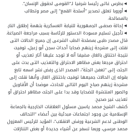
◄بطرس غالى رئيسا شرفيا لـ”القومى لحقوق الإنسان”.
◄أوروبا تعلق تصدير “أسلحة القمع” إلى مصر وتطالب
بالمصالحة.
◄إحالة صحفى الجمهورية للنيابة العسكرية بتهمة إطلاق النار.
◄تأجيل تسليم مسودة الدستور للرئاسة بسبب مراجعة الصياغة.
قال مصدر طبى بمصلحة الطب الشرعى إن جميع الحالات التى
نقلت إلى مشرحة زينهم ضحايا أحداث سجن أبو زعبل، توفيت
نتيجة اختناق بالغاز، مضيفا أنه لا توجد عليها أثار تعذيب أو
احتراق مرجعا بعض مظاهر الاحتراق والتعذيب التى بدت على
الجثث إلى “تعفن الجثة”، المصدر الذى رفض نشر اسمه تابع
بقوله إن الحالات جميعها توفيت باختناق الغاز، وأنها نقلت إلى
مشرحة زينهم صباح اليوم التالى للحادث، موضحا أن الأقاويل
والصور المنتشرة للضحايا وقد بدا على الجثث مظاهر احتراق أو
تعذيب غير صحيح.
كشف الشيخ محمد ياسين مسئول العلاقات الخارجية بالجماعة
الإسلامية عن وجود اجتماعات مبدئية بين أعضاء “التحالف
الوطنى لدعم الشرعية ورفض الانقلاب”، المؤيد للرئيس المعزول
محمد مرسى، وربما تسفر عن أشياء جديدة أو بعض التنازلات