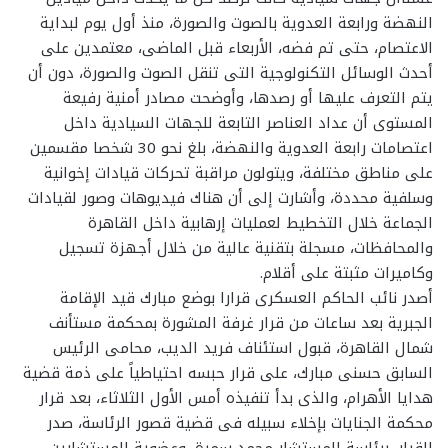
النهضة ورابعة العدوية بالصوت والصورة، منذ أول يوم لبداية
الاعتصام، حتى تم فضه، الأربعاء قبل الماضى، معتمدين على
أحدث الوسائل التكنولوجية التى تنقل الصوت والصورة، دون أن
يتم التعرف عليها أو رصدها، وأوضحت مصادر أمنية رفيعة
المستوى أن عداد العناصر التابعة للجهات السيادية داخل
اعتصامات رابعة العدوية والنهضة، بلغ نحو 30 شخصا مقسمين
على مناطق مختلفة، ويتولون مراقبة تحركات قيادات إخوانية
وسلفية محددة، وأشارت إلى أن هناك فيديوهات وصور لقيادات
الجماعة خلال التخطيط لعمليات إرهابية داخل القاهرة
والمحافظات، مسجلة بتقنية عالية من خلال أجهزة تسجيل
وكاميرات مثبتة على أقلام.
أصدر نائب الحاكم العسكرى قرارا بوضع مبارك قيد الإقامة
الجبرية بعد ساعات من قرار غرفة المشورة بمحكمة مستأنف
شمال القاهرة، قبول استئناف فريد الديب، محامى الرئيس
السابق حسنى مبارك، على قرار حبسه احتياطياً على ذمة قضية
هدايا الأهرام، والذى بدأ تنفيذه أمس الأول الثلاثاء، بعد قرار
محكمة الجنايات بإخلاء سبيله فى قضية قصور الرئاسة، صدر
القرار، برئاسة المستشار محمد سمرة، وعضوية المستشارين