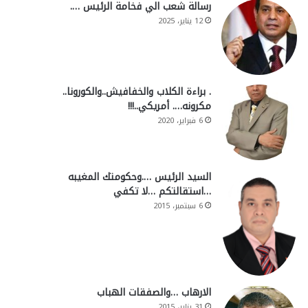
رسالة شعب الي فخامة الرئيس ….
12 يناير، 2025
. براءة الكلاب والخفافيش..والكورونا..
مكرونه…. أمريكي..!!!
6 فبراير، 2020
السيد الرئيس ….وحكومتك المغيبه
…استقالتكم …لا تكفي
6 سبتمبر، 2015
الارهاب …والصفقات الهباب
31 يناير، 2015