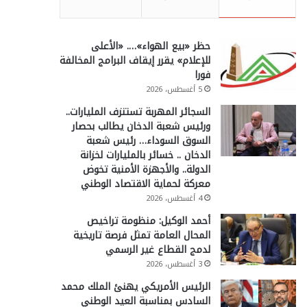
حظر «بيع الهواء»…. «الأعلى
للإعلام» يقرر إيقاف البرامج المخالفة
فورا
5 أغسطس، 2026
السجائر المهربة تستنزف المليارات..
ورئيس شعبة الدخان يطالب بحصار
السوق السوداء… رئيس شعبة
الدخان .. خسائر بالمليارات لخزانة
الدولة.. والأجهزة الأمنية تخوض
معركة لحماية الاقتصاد الوطني
4 أغسطس، 2026
أحمد الوكيل: منظومة تراخيص
المحال العامة تمثل فرصة تاريخية
لدمج القطاع غير الرسمي
3 أغسطس، 2026
الرئيس الأمريكي يهنئ الملك محمد
السادس بمناسبة العيد الوطني