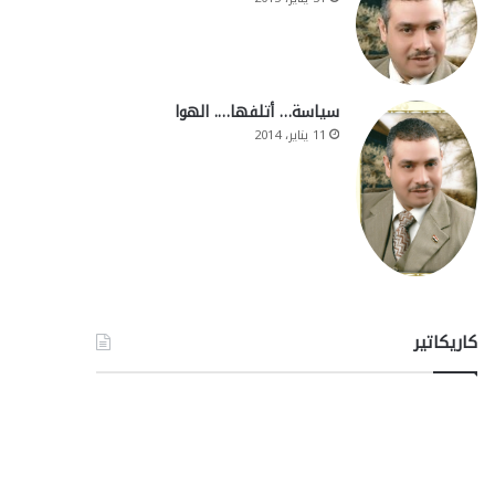
سياسة… أتلفها…. الهوا
11 يناير، 2014
كاريكاتير