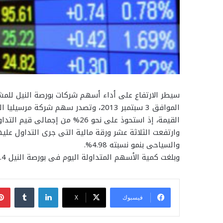
سيطر الارتفاع على أداء أسهم شركات بورصة النيل للمش
الموافق 3 سبتمبر 2013، وتصدر سهم شر
القيمة، إذ استحوذ على نحو 26% من إجمالى قيم التداولات التى جاوزت 2.8 مليون جنيه.
وارتفعت الثلاثة عشر ورقة مالية التى جرى التداول عليها
والسياحى بنمو نسبته 4.98%.
وبلغت كمية الأسهم المتداولة اليوم فى بورصة النيل 1.4 مليون سهم جرى التداول عليها عبر 364 صفقة منفذة.
لينكدإن
فيسبوك
‫X