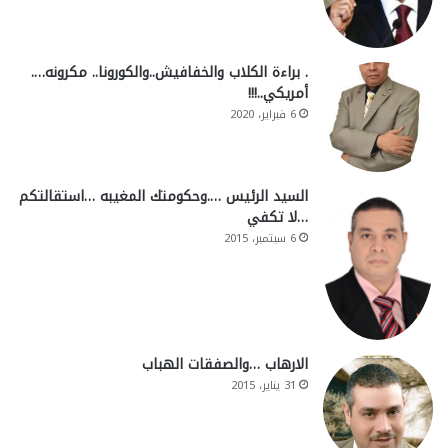
. براءة الكلاب والخفافيش..والكورونا.. مكرونه….
أمريكي..!!!
6 فبراير، 2020
السيد الرئيس ….وحكومتك المغيبه …استقالتكم
…لا تكفي
6 سبتمبر، 2015
الارهاب …والصفقات الهباب
31 يناير، 2015