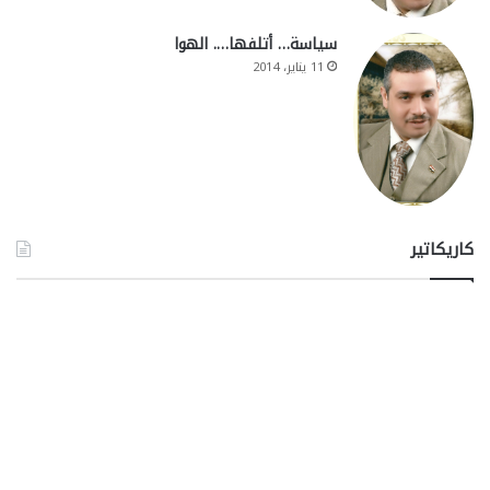
سياسة… أتلفها…. الهوا
11 يناير، 2014
كاريكاتير