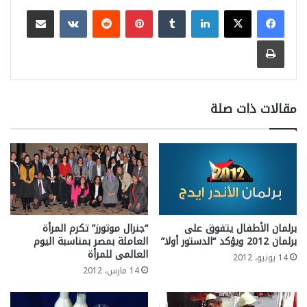
لينكدإن
بينتيريست
مشاركة عبر البريد
طباعة
مقالات ذات صلة
برلمان الأطفال يتفوق على
“جنرال موتورز” تكرم المرأة
برلمان 2012 ويؤكد “الدستور أولا”
العاملة بمصر بمناسبة اليوم
العالمى للمرأة
14 يونيو، 2012
14 مارس، 2012