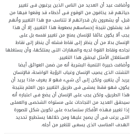
وأضافت عيد أن العديد من الناس الذين يرغبون فى تغيير
حياتهم قد يخافون من الوقوع فى أخطاء قد وقعوا فيها من
قبل، أو يشعرون بان قدراتهم لا تتناسب مع هذا التغيير وأنهم
قد يفشلون نتيجة إحساسهم بصعوبة هذا التغيير، إلا أن هذا
يجب ألا يكون عائقا للإنسان يمنع من تغيير نفسه بل على
الإنسان بدلا من أن ينظر إلى نقاط فشله أن ينظر إلى نقاط
نجاحه ونقاط القوة لديه والمهارات التى يمتلكها، وأن يستغلها
الاستغلال الأمثل ليحقق هذا التغيير.
وأضافت خبيرة التنمية البشرية أنه من ضمن العوائق أيضا
التشتت الذى يصيب الإنسان وغياب الرؤية الواضحة، فالإنسان
يريد أن يتغير، ولكن إلى أى شيء فهو لا يعرف ماذا يريد أن
يكون، فهو فقط يمشى فى طريق التغيير دون العلم بنتيجة
هذا الطريق، ولكن يجب على الإنسان أن يضع فى اعتباره أنه
سيحقق العديد من النجاحات على مستواه الشخصى والعملى
إذا تغيير فهذه الأفكار ستساعده على تكوين شكل للصورة
التى يرغب فى أن يصبح عليها ومن خلالها يستطيع تحديد
الهدف المناسب الذى يسعى للتغير من أجله.