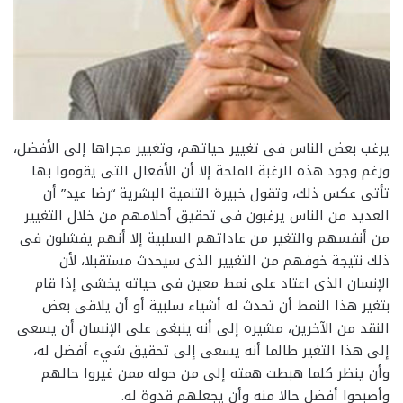
يرغب بعض الناس فى تغيير حياتهم، وتغيير مجراها إلى الأفضل،
ورغم وجود هذه الرغبة الملحة إلا أن الأفعال التى يقوموا بها
تأتى عكس ذلك، وتقول خبيرة التنمية البشرية “رضا عيد” أن
العديد من الناس يرغبون فى تحقيق أحلامهم من خلال التغيير
من أنفسهم والتغير من عاداتهم السلبية إلا أنهم يفشلون فى
ذلك نتيجة خوفهم من التغيير الذى سيحدث مستقبلا، لأن
الإنسان الذى اعتاد على نمط معين فى حياته يخشى إذا قام
بتغير هذا النمط أن تحدث له أشياء سلبية أو أن يلاقى بعض
النقد من الآخرين، مشيره إلى أنه ينبغى على الإنسان أن يسعى
إلى هذا التغير طالما أنه يسعى إلى تحقيق شيء أفضل له،
وأن ينظر كلما هبطت همته إلى من حوله ممن غيروا حالهم
وأصبحوا أفضل حالا منه وأن يجعلهم قدوة له.