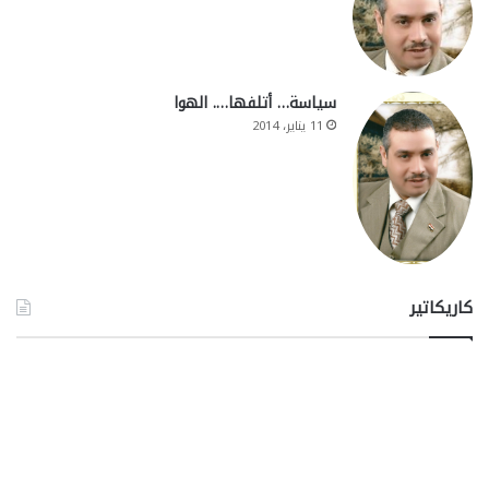
سياسة… أتلفها…. الهوا
11 يناير، 2014
كاريكاتير