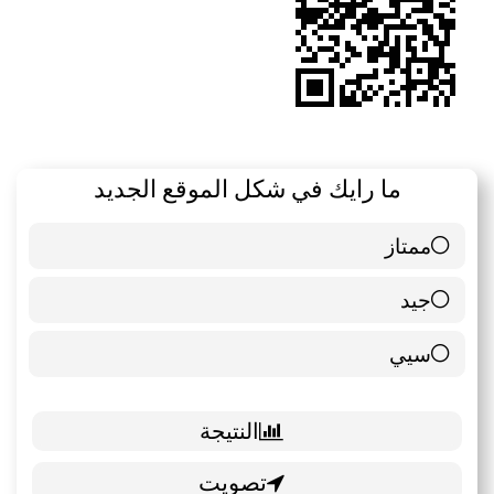
ما رايك في شكل الموقع الجديد
ممتاز
6 ( 85.71 % )
جيد
0 ( 0 % )
سيي
1 ( 14.29 % )