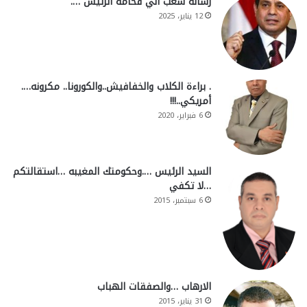
رسالة شعب الي فخامة الرئيس ….
12 يناير، 2025
. براءة الكلاب والخفافيش..والكورونا.. مكرونه….
أمريكي..!!!
6 فبراير، 2020
السيد الرئيس ….وحكومتك المغيبه …استقالتكم
…لا تكفي
6 سبتمبر، 2015
الارهاب …والصفقات الهباب
31 يناير، 2015