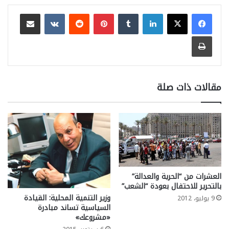
لينكدإن
بينتيريست
مشاركة عبر البريد
طباعة
مقالات ذات صلة
العشرات من “الحرية والعدالة”
بالتحرير للاحتفال بعودة “الشعب”
وزير التنمية المحلية: القيادة
9 يوليو، 2012
السياسية تساند مبادرة
«مشروعك»