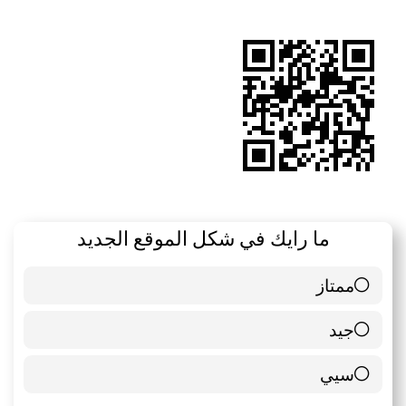
الموقع
RSS
ما رايك في شكل الموقع الجديد
ممتاز
6 ( 85.71 % )
جيد
0 ( 0 % )
سيي
1 ( 14.29 % )