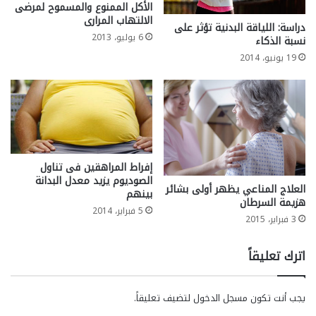
الأكل الممنوع والمسموح لمرضى
الالتهاب المرارى
دراسة: اللياقة البدنية تؤثر على
6 يوليو، 2013
نسبة الذكاء
19 يونيو، 2014
إفراط المراهقين فى تناول
الصوديوم يزيد معدل البدانة
العلاج المناعي يظهر أولى بشائر
بينهم
هزيمة السرطان
5 فبراير، 2014
3 فبراير، 2015
اترك تعليقاً
يجب أنت تكون
مسجل الدخول
لتضيف تعليقاً.