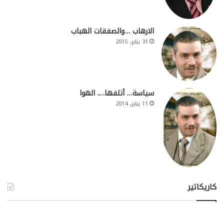
الارهاب …والصفقات الهباب
31 يناير، 2015
سياسة… أتلفها…. الهوا
11 يناير، 2014
كاريكاتير