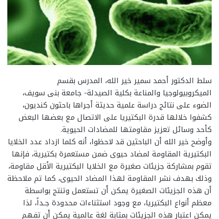
سلط الدكتور أحمد سمير خير الله، المدرس بقسم
الميكروبيولوجيا والمناعة بكلية الصيدلة- جامعة بنى سويف،
الضوء على نتائج دراسة علمية حديثة أجراها باحثون كنديون،
كشفوا خلالها قدرة البكتيريا على الاتصال مع بعضها البعض
كأحد وسائل تعزيز مقاومتها للمضادات الحيوية.
وأوضح خير الله أن الباحثين قد لاحظوا، أنه كلما ازداد عدد الخلايا
البكتيرية المقاومة لمضاد حيوى ضمن مستعمرة بكتيرية، فإنها
تقوم بمشاركة جزيئات صغيرة مع الخلايا البكتيرية الأقل مقاومة،
وذلك بهدف نشر المقاومة لهذا المضاد الحيوى، كما تم ملاحظة
أن هذه الجزيئات الصغيرة يمكن أَن تستعمل وتنتج بواسطة
معظم أنواع البكتيريا، مع وجود استثناءات محدودة جـداً، لذا
يمكن اعتبار هذه الجزيئات بمثابة لغة عالمية يمكن أَن تفهم