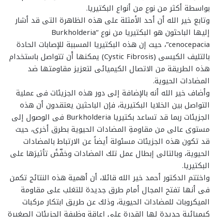
بواسطة أكثر من نوع من أنواع البكتيريا.
وتابع خير الله أن أحد الأمثلة على هذه الظاهرة التى قد أشار
إليها الباحثون هو البكتيريا من نوع “Burkholderia
cenocepacia”، حيث إن هذه البكتيريا المسببة للإصابات الحادة
بالتليف الكيسى (Cystic Fibrosis) يمكنها أَن تتواصل باستخدام
هذه الطريقة من الاتصال الكيميائى لتعزيز مقاومتها ضد
المضادات الحيوية.
وأضاف خير الله أنه بالإضافة إلى دور هذه الجزيئات فى عملية
التواصل بين الخلايا البكتيرية، فإن الباحثين يعتقدون أن هذه
الجزيئات ربما قد تساعد بكتيريا Burkholderia فى الوصول إلى
مستوى عالى من مقاومةِ المضادات الحيوية بطرق أخرى، حيث
قد تكون هذه الجزيئات مسئولة أيضاً عن الارتباط بالمضادات
الحيوية، وبالتالى إبطال عمل تلك المضادات وخفّضُ تأثيرَها على
البكتيريا.
واختتم الدكتور أحمد خير الله قائلا، أن أهمية هذه النتائج تكمن
فى أنها تفتح المجال أمام طرق جديدة للتغلب على مقاومة
الميكروبات للمضادات الحيوية، وذلك عن طريق ابتكار مركبات
كيميائية جديدة لها القدرة على إعاقة وظيفة الجزيئات الصغيرة