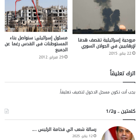
مسئول إسرائيلى: سنواصل بناء
مروحية إسرائيلية تقصف هدفا
المستوطنات فى القدس رغما عن
لإرهابيين في الجولان السوري
الجميع
22 يناير، 2015
29 فبراير، 2012
اترك تعليقاً
يجب أنت تكون
مسجل الدخول
لتضيف تعليقاً.
كلمتين .. و1/2
رسالة شعب الي فخامة الرئيس ….
12 يناير، 2025