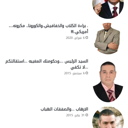
. براءة الكلاب والخفافيش..والكورونا.. مكرونه….
أمريكي..!!!
6 فبراير، 2020
السيد الرئيس ….وحكومتك المغيبه …استقالتكم
…لا تكفي
6 سبتمبر، 2015
الارهاب …والصفقات الهباب
31 يناير، 2015