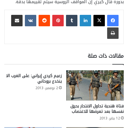
بدوره قال كيري إن المواقف الروسية سيتم تقييمها بدقة.
لينكدإن
بينتيريست
مشاركة عبر البريد
طباعة
مقالات ذات صلة
زعيم كردي إيراني: على الغرب الا
ينخدع بروحاني
2 نوفمبر، 2013
فتاة هندية تحاول الانتحار بحرق
نفسها بعد تعرضها للاغتصاب
12 يناير، 2013