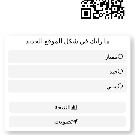
ما رايك في شكل الموقع الجديد
ممتاز
6 ( 85.71 % )
جيد
0 ( 0 % )
سيي
1 ( 14.29 % )