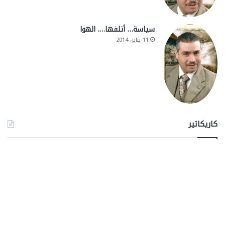
سياسة… أتلفها…. الهوا
11 يناير، 2014
كاريكاتير