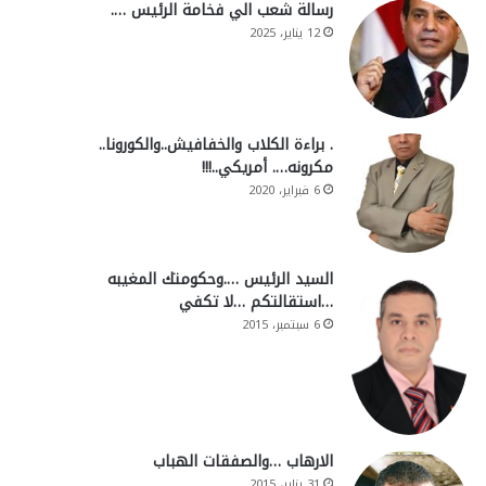
رسالة شعب الي فخامة الرئيس ….
12 يناير، 2025
. براءة الكلاب والخفافيش..والكورونا..
مكرونه…. أمريكي..!!!
6 فبراير، 2020
السيد الرئيس ….وحكومتك المغيبه
…استقالتكم …لا تكفي
6 سبتمبر، 2015
الارهاب …والصفقات الهباب
31 يناير، 2015