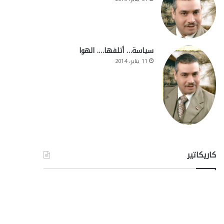
سياسة… أتلفها…. الهوا
11 يناير، 2014
كاريكاتير