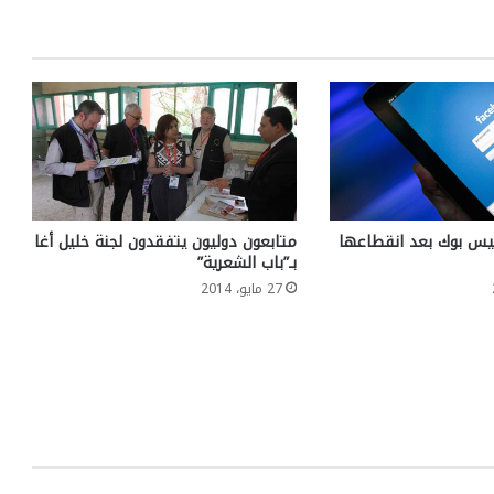
يس بوك بعد انقطاعها
متابعون دوليون يتفقدون لجنة خليل أغا
بـ”باب الشعرية”
27 مايو، 2014