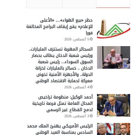
حظر «بيع الهواء»…. «الأعلى
للإعلام» يقرر إيقاف البرامج المخالفة
فورا
5 أغسطس، 2026
السجائر المهربة تستنزف المليارات..
ورئيس شعبة الدخان يطالب بحصار
السوق السوداء… رئيس شعبة
الدخان .. خسائر بالمليارات لخزانة
الدولة.. والأجهزة الأمنية تخوض
معركة لحماية الاقتصاد الوطني
4 أغسطس، 2026
أحمد الوكيل: منظومة تراخيص
المحال العامة تمثل فرصة تاريخية
لدمج القطاع غير الرسمي
3 أغسطس، 2026
الرئيس الأمريكي يهنئ الملك محمد
السادس بمناسبة العيد الوطني