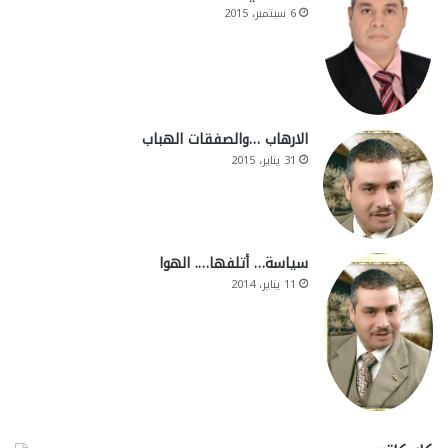
6 سبتمبر، 2015
الارهاب …والصفقات الهباب
31 يناير، 2015
سياسة… أتلفها…. الهوا
11 يناير، 2014