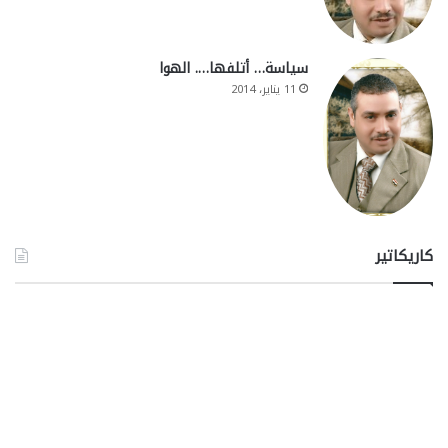
سياسة… أتلفها…. الهوا
11 يناير، 2014
كاريكاتير