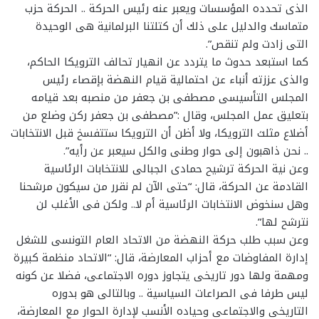
الذى تحدده المؤسسات ويعبر عنه رئيس الحركة .. الحركة حزب
متماسك والدليل على ذلك أن كتلتنا البرلمانية هى الوحيدة
التى زادت ولم تنقص”.
كما استبعد حدوث ما يتردد عن انهيار تحالف الترويكا الحاكم،
والذى عززته أنباء عن احتمالية قيام النهضة بإقصاء رئيس
المجلس التأسيسى مصطفى بن جعفر من منصبه بعد قيامه
بتعليق عمل المجلس، وقال :”مصطفى بن جعفر ركن وضلع من
أضلاع مثلث الترويكا، ولا أظن أن الترويكا ستتفسخ قبل الانتخابات
.. نحن ذاهبون إلى حوار وطنى والكل سيعبر عن رأيه”.
وعن نية الحركة ترشيح حمادى الجبالى للانتخابات الرئاسية
القادمة عن الحركة، قال: “حتى الآن لم نقرر من سيكون مرشحنا
وهل سنخوض الانتخابات الرئاسية أم لا.. ولكن فى الأغلب لن
نترشح لها”.
وعن سبب طلب حركة النهضة من الاتحاد العام التونسى للشغل
إدارة المفاوضات مع أحزاب المعارضة، قال: “الاتحاد منظمة كبيرة
ومهمة ولها دور تاريخى يتجاوز دوره الاجتماعى، فضلا عن كونه
ليس طرفا فى الصراعات السياسية .. وبالتالى هو بدوره
التاريخى والاجتماعى وحياده الأنسب لإدارة الحوار مع المعارضة،