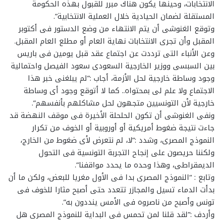
الانتخابات، وحينها يكون هناك مبرر للقبول بهذه الحكومة
المستقلة لضمان الحيادية خلال العملية الانتخابية”.
وتوقع الغنوشى أن يتم الانتهاء من وضع الدستور فى أكتوبر
المقبل وأن تجرى الانتخابات نهاية العام أو مطلع العام المقبل.
وعن الأنباء التى ترددت عن اجتماع عقد قبل يومين فى باريس
بين السبسى ووزير الخارجية السعودى سعود الفيصل واحتمالية
وجود وساطة خارجية لحل الأزمة، أجاب :”لم يبلغنى خبر هذا
الاجتماع ولا علم لى بمحتواه.. كما لا أتوقع وجود أى وساطة
خارجية لأن التونسيين متجهون لحل مشاكلهم بأنفسهم”.
ونفى الغنوشى أن تكون الحلحلة الأخيرة فى موقف النهضة قد
جاءت نتيجة ضغوط أمريكية أو أوروبية أو الخوف من تكرار
النموذج المصرى، وشدد :”لا، لم نتعرض لأى ضغوط من الخارج،
ولكننا حريصون على إنجاح التجربة التونسية فى التحول
الديمقراطى، وهذا وحده ما يحدد مواقفنا”.
وتابع : “النموذج المصرى بدا فى الأول مغريا للبعض، ولكن ما أن
بدأت الدماء تسيل والمجازر تتعدد حتى أصبح مثارا للخوف فى
تونس وأصبح من ناصروه فى الأمس ينددون به”.
وأردف :”لقد قلنا لمن تحمس فى البداية للنموذج المصرى هل