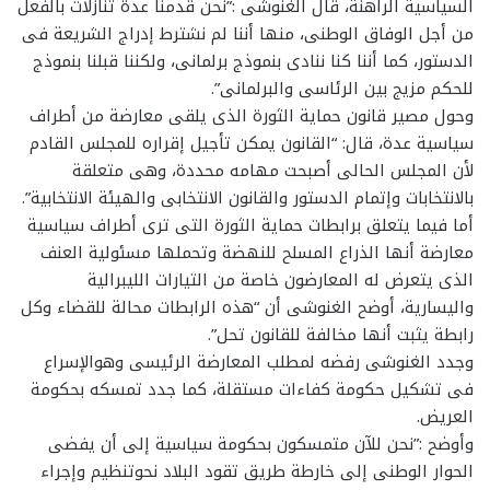
السياسية الراهنة، قال الغنوشى :”نحن قدمنا عدة تنازلات بالفعل
من أجل الوفاق الوطنى، منها أننا لم نشترط إدراج الشريعة فى
الدستور، كما أننا كنا ننادى بنموذج برلمانى، ولكننا قبلنا بنموذج
للحكم مزيج بين الرئاسى والبرلمانى”.
وحول مصير قانون حماية الثورة الذى يلقى معارضة من أطراف
سياسية عدة، قال: “القانون يمكن تأجيل إقراره للمجلس القادم
لأن المجلس الحالى أصبحت مهامه محددة، وهى متعلقة
بالانتخابات وإتمام الدستور والقانون الانتخابى والهيئة الانتخابية”.
أما فيما يتعلق برابطات حماية الثورة التى ترى أطراف سياسية
معارضة أنها الذراع المسلح للنهضة وتحملها مسئولية العنف
الذى يتعرض له المعارضون خاصة من التيارات الليبرالية
واليسارية، أوضح الغنوشى أن “هذه الرابطات محالة للقضاء وكل
رابطة يثبت أنها مخالفة للقانون تحل”.
وجدد الغنوشى رفضه لمطلب المعارضة الرئيسى وهوالإسراع
فى تشكيل حكومة كفاءات مستقلة، كما جدد تمسكه بحكومة
العريض.
وأوضح :”نحن للآن متمسكون بحكومة سياسية إلى أن يفضى
الحوار الوطنى إلى خارطة طريق تقود البلاد نحوتنظيم وإجراء