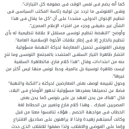
كما أنه يضم فى نفس الوقت فى صفوفه كل التيارات”.
ونفى الغنوشى ما تردد عن توليه رئاسة المكتب السياسى فى
تنظيم الإخوان الدولى، مشددا على أن “كل ما يقال فى هذا
الشأن غير حقيقى وجزء من افتراء الإعلام المصرى”.
وأوضح: “النهضة تنظيم تونسى مستقل لا علاقة تنظيمية له بأى
تنظيم بالخارج إلا فى إطار علاقات الأخوة الإسلامية العامة”.
ورفض الغنوشى تحميل المعارضة لحركة النهضة مسؤولية
انتشار ظاهرة التيار السلفى المتشدد بالمجتمع التونسى وما نتج
عنه من اعتداءات، وقال :”هذا كلام فارغ، فالظاهرة السلفية
ليست ظاهرة تونسية بل عالمية، وحظ تونس منها ليس أكثر من
غيرها”.
وحول تقييمه لوصف بعض المعارضين لحركته بـ”النكبة والنهبة”
فضلا عن تحميلها بمفردها مسؤولية تدهور الأوضاع فى البلاد،
قال :”هناك من يحن لعهد بن على بتونس كما يحن بعض
المصريين لمبارك .. وهذا كلام فارغ وتعبير عن انحطاط لغة
الخطاب فى مواجهة الخصم .. هؤلاء تنافسوا معنا من قبل
وكانت أنصبتهم زهيدة ولذا لا يراهنون على صناديق الاقتراع
وإنما على الفوضى والانقلاب، ولذا صفقوا للانقلاب الذى حدث