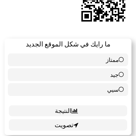
ما رايك في شكل الموقع الجديد
ممتاز
6 ( 85.71 % )
جيد
0 ( 0 % )
سيي
1 ( 14.29 % )