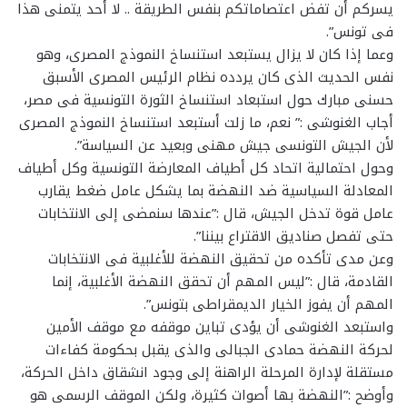
يسركم أن تفض اعتصاماتكم بنفس الطريقة .. لا أحد يتمنى هذا
فى تونس”.
وعما إذا كان لا يزال يستبعد استنساخ النموذج المصرى، وهو
نفس الحديث الذى كان يردده نظام الرئيس المصرى الأسبق
حسنى مبارك حول استبعاد استنساخ الثورة التونسية فى مصر،
أجاب الغنوشى :” نعم، ما زلت أستبعد استنساخ النموذج المصرى
لأن الجيش التونسى جيش مهنى وبعيد عن السياسة”.
وحول احتمالية اتحاد كل أطياف المعارضة التونسية وكل أطياف
المعادلة السياسية ضد النهضة بما يشكل عامل ضغط يقارب
عامل قوة تدخل الجيش، قال :”عندها سنمضى إلى الانتخابات
حتى تفصل صناديق الاقتراع بيننا”.
وعن مدى تأكده من تحقيق النهضة للأغلبية فى الانتخابات
القادمة، قال :”ليس المهم أن تحقق النهضة الأغلبية، إنما
المهم أن يفوز الخيار الديمقراطى بتونس”.
واستبعد الغنوشى أن يؤدى تباين موقفه مع موقف الأمين
لحركة النهضة حمادى الجبالى والذى يقبل بحكومة كفاءات
مستقلة لإدارة المرحلة الراهنة إلى وجود انشقاق داخل الحركة،
وأوضح :”النهضة بها أصوات كثيرة، ولكن الموقف الرسمى هو