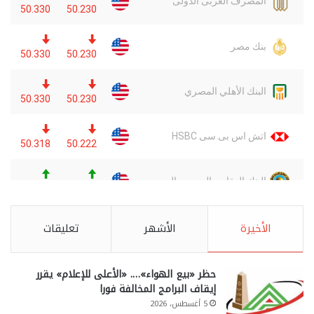
الأخيرة
الأشهر
تعليقات
حظر «بيع الهواء»…. «الأعلى للإعلام» يقرر
إيقاف البرامج المخالفة فورا
5 أغسطس، 2026