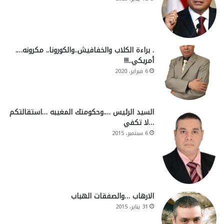
. براءة الكلاب والخفافيش..والكورونا.. مكرونه….
أمريكي..!!!
6 فبراير، 2020
السيد الرئيس ….وحكومتك المغيبه …استقالتكم
…لا تكفي
6 سبتمبر، 2015
الارهاب …والصفقات الهباب
31 يناير، 2015