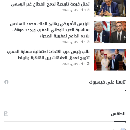
تمثل فرصة تاريخية لدمج القطاع غير الرسمي
3 أغسطس، 2026
الرئيس الأمريكي يهنئ الملك محمد السادس
بمناسبة العيد الوطني للمغرب ويجدد موقف
بلاده الداعم لمغربية الصحراء
1 أغسطس، 2026
نائب رئيس حزب الاتحاد: احتفالية سفارة المغرب
تتويج لعمق العلاقات بين القاهرة والرباط
1 أغسطس، 2026
تابعنا على فيسبوك
الطقس