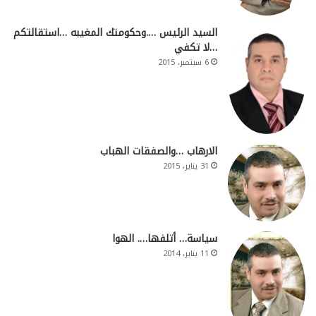
السيد الرئيس ….وحكومتك المغيبه …استقالتكم
…لا تكفي
6 سبتمبر، 2015
الارهاب …والصفقات الهباب
31 يناير، 2015
سياسة… أتلفها…. الهوا
11 يناير، 2014