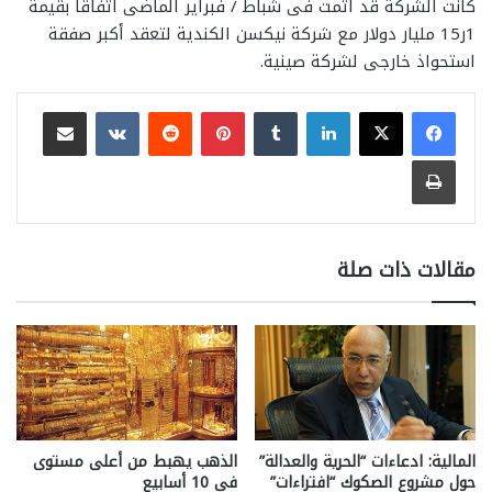
كانت الشركة قد أتمت فى شباط / فبراير الماضى اتفاقا بقيمة
1ر15 مليار دولار مع شركة نيكسن الكندية لتعقد أكبر صفقة
استحواذ خارجى لشركة صينية.
لينكدإن
بينتيريست
مشاركة عبر البريد
طباعة
مقالات ذات صلة
المالية: ادعاءات “الحرية والعدالة”
الذهب يهبط من أعلى مستوى
حول مشروع الصكوك “افتراءات”
فى 10 أسابيع