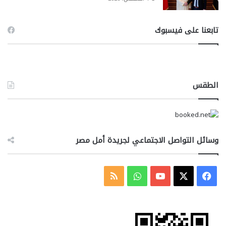
تابعنا على فيسبوك
الطقس
وسائل التواصل الاجتماعي لجريدة أمل مصر
‫X
فيسبوك
‫YouTube
واتساب
ملخص
الموقع
RSS