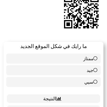
ما رايك في شكل الموقع الجديد
ممتاز
6 ( 85.71 % )
جيد
0 ( 0 % )
سيي
1 ( 14.29 % )