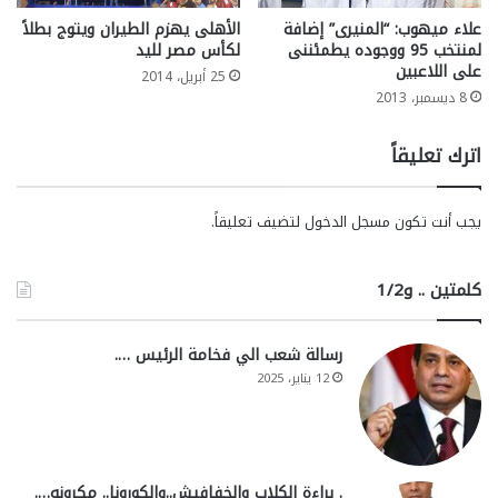
علاء ميهوب: “المنيرى” إضافة
الأهلى يهزم الطيران ويتوج بطلاً
لمنتخب 95 ووجوده يطمئننى
لكأس مصر لليد
على اللاعبين
25 أبريل، 2014
8 ديسمبر، 2013
اترك تعليقاً
يجب أنت تكون
مسجل الدخول
لتضيف تعليقاً.
كلمتين .. و1/2
رسالة شعب الي فخامة الرئيس ….
12 يناير، 2025
. براءة الكلاب والخفافيش..والكورونا.. مكرونه….