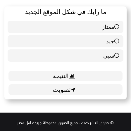
ما رايك في شكل الموقع الجديد
ممتاز
6 ( 85.71 % )
جيد
0 ( 0 % )
سيي
1 ( 14.29 % )
© حقوق النشر 2026، جميع الحقوق محفوظة جريدة امل مصر