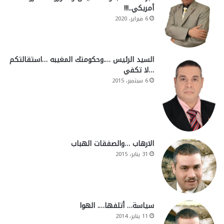
أمريكي..!!!
6 فبراير، 2020
السيد الرئيس ….وحكومتك المغيبه …استقالتكم
…لا تكفي
6 سبتمبر، 2015
الارهاب …والصفقات الهباب
31 يناير، 2015
سياسة… أتلفها…. الهوا
11 يناير، 2014