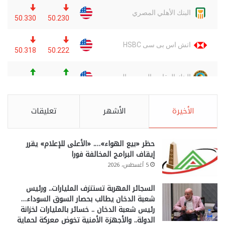
الأخيرة
الأشهر
تعليقات
حظر «بيع الهواء»…. «الأعلى للإعلام» يقرر
إيقاف البرامج المخالفة فورا
5 أغسطس، 2026
السجائر المهربة تستنزف المليارات.. ورئيس
شعبة الدخان يطالب بحصار السوق السوداء…
رئيس شعبة الدخان .. خسائر بالمليارات لخزانة
الدولة.. والأجهزة الأمنية تخوض معركة لحماية