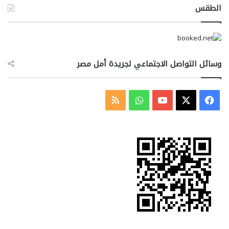
الطقس
وسائل التواصل الاجتماعي لجريدة أمل مصر
‫X
فيسبوك
‫YouTube
واتساب
ملخص
الموقع
RSS