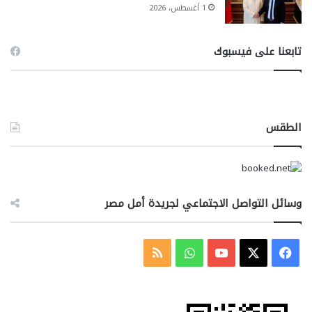
1 أغسطس، 2026
تابعنا على فيسبوك
الطقس
وسائل التواصل الاجتماعي لجريدة أمل مصر
‫X
فيسبوك
‫YouTube
واتساب
ملخص
الموقع
RSS