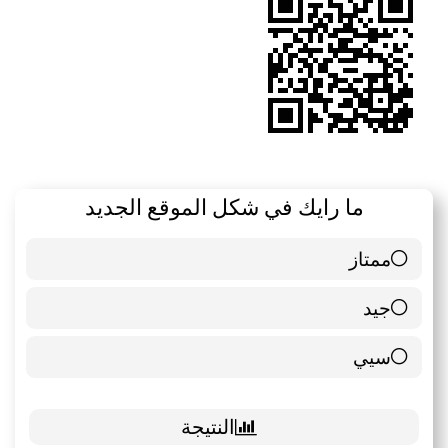
ما رايك في شكل الموقع الجديد
ممتاز
6 ( 85.71 % )
جيد
0 ( 0 % )
سيي
1 ( 14.29 % )