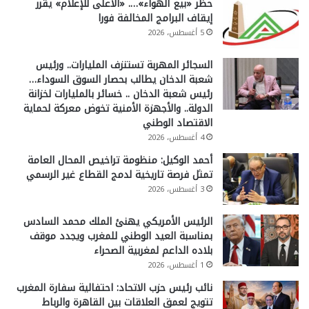
حظر «بيع الهواء»…. «الأعلى للإعلام» يقرر
إيقاف البرامج المخالفة فورا
5 أغسطس، 2026
السجائر المهربة تستنزف المليارات.. ورئيس
شعبة الدخان يطالب بحصار السوق السوداء…
رئيس شعبة الدخان .. خسائر بالمليارات لخزانة
الدولة.. والأجهزة الأمنية تخوض معركة لحماية
الاقتصاد الوطني
4 أغسطس، 2026
أحمد الوكيل: منظومة تراخيص المحال العامة
تمثل فرصة تاريخية لدمج القطاع غير الرسمي
3 أغسطس، 2026
الرئيس الأمريكي يهنئ الملك محمد السادس
بمناسبة العيد الوطني للمغرب ويجدد موقف
بلاده الداعم لمغربية الصحراء
1 أغسطس، 2026
نائب رئيس حزب الاتحاد: احتفالية سفارة المغرب
تتويج لعمق العلاقات بين القاهرة والرباط