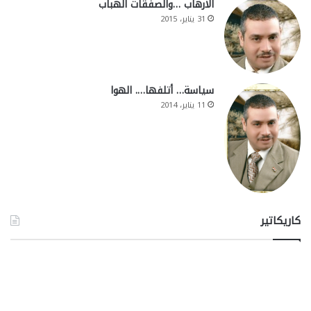
الارهاب …والصفقات الهباب
31 يناير، 2015
سياسة… أتلفها…. الهوا
11 يناير، 2014
كاريكاتير