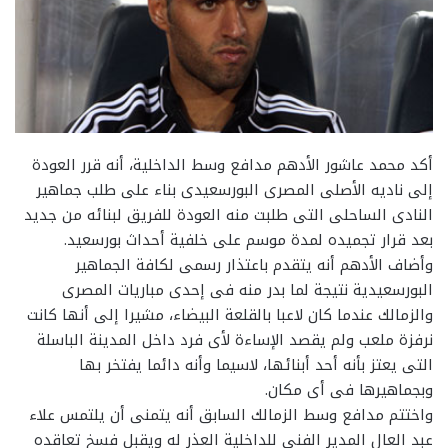
أكد محمد عاشور الأدهم مدافع وسط الداخلية، أنه قرر العودة
إلى ناديه الأصلى المصرى البورسعيدى بناء على طلب جماهير
النادى الساحلى التى طلبت منه العودة للفريق لبنائه من جديد
بعد قرار تجميده لمدة موسم على خلفية أحداث بورسعيد.
وأضاف الأدهم أنه يتقدم باعتذار رسمى لكافة الجماهير
البورسعيدية نتيجة لما بدر منه فى إحدى مباريات المصرى
والزمالك عندما كان لاعبا بالقلعة البيضاء، مشيرا إلى أنها كانت
نرفزة ملعب ولم يقصد الإساءة لأى فرد داخل المدينة الباسلة
التى يعتز بأنه أحد أبنائها، لاسيما وأنه دائما يفتخر بها
وبجماهيرها فى أى مكان.
واختتم مدافع وسط الزمالك السابق أنه يتمنى أن يلتمس علاء
عبد العال المدير الفنى للداخلية العذر له ويقبل فسخ تعاقده