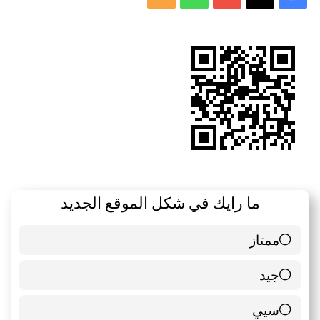
الموقع
RSS
ما رايك في شكل الموقع الجديد
ممتاز
6 ( 85.71 % )
جيد
0 ( 0 % )
سيي
1 ( 14.29 % )