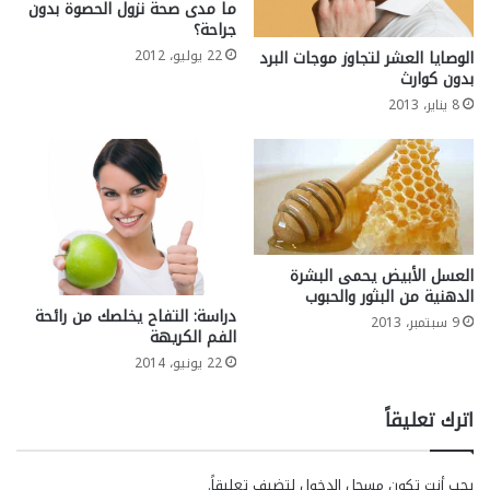
ما مدى صحة نزول الحصوة بدون
جراحة؟
الوصايا العشر لتجاوز موجات البرد
22 يوليو، 2012
بدون كوارث
8 يناير، 2013
العسل الأبيض يحمى البشرة
الدهنية من البثور والحبوب
دراسة: التفاح يخلصك من رائحة
9 سبتمبر، 2013
الفم الكريهة
22 يونيو، 2014
اترك تعليقاً
يجب أنت تكون
مسجل الدخول
لتضيف تعليقاً.