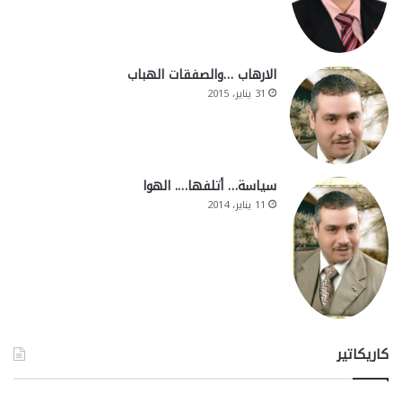
الارهاب …والصفقات الهباب
31 يناير، 2015
سياسة… أتلفها…. الهوا
11 يناير، 2014
كاريكاتير