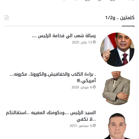
كلمتين .. و1/2
رسالة شعب الي فخامة الرئيس ….
12 يناير، 2025
. براءة الكلاب والخفافيش..والكورونا.. مكرونه….
أمريكي..!!!
6 فبراير، 2020
السيد الرئيس ….وحكومتك المغيبه …استقالتكم
…لا تكفي
6 سبتمبر، 2015