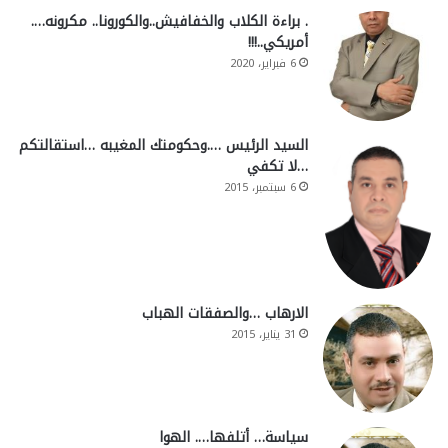
. براءة الكلاب والخفافيش..والكورونا.. مكرونه….
أمريكي..!!!
6 فبراير، 2020
السيد الرئيس ….وحكومتك المغيبه …استقالتكم
…لا تكفي
6 سبتمبر، 2015
الارهاب …والصفقات الهباب
31 يناير، 2015
سياسة… أتلفها…. الهوا