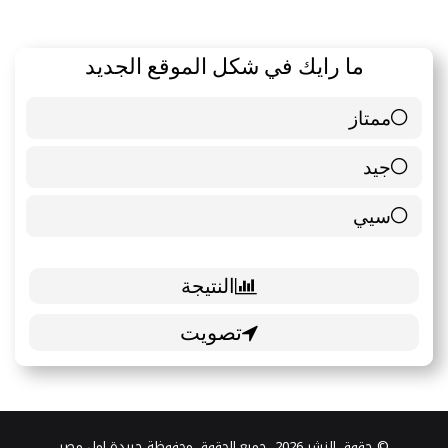
ما رايك في شكل الموقع الجديد
ممتاز
6 ( 85.71 % )
جيد
0 ( 0 % )
سيي
1 ( 14.29 % )
© حقوق النشر 2026، جميع الحقوق محفوظة جريدة امل مصر