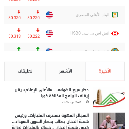
الأخيرة
الأشهر
تعليقات
حظر «بيع الهواء»…. «الأعلى للإعلام» يقرر
إيقاف البرامج المخالفة فورا
5 أغسطس، 2026
السجائر المهربة تستنزف المليارات.. ورئيس
شعبة الدخان يطالب بحصار السوق السوداء…
رئيس شعبة الدخان .. خسائر بالمليارات لخزانة