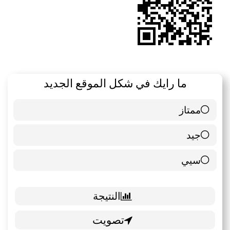
ما رايك في شكل الموقع الجديد
ممتاز
6 ( 85.71 % )
جيد
0 ( 0 % )
سيي
1 ( 14.29 % )