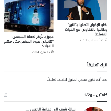
بكار: الإخوان اتصلوا بـ”النور”
وطالبوا بالتفاوض مع القوات
المسلحة
عجوز بالأزهر لحملة السيسى:
21 أغسطس، 2013
“هاتولى صورة المشير..مش مهم
اللمبات”
17 مايو، 2014
اترك تعليقاً
يجب أنت تكون
مسجل الدخول
لتضيف تعليقاً.
كلمتين .. و1/2
رسالة شعب الي فخامة الرئيس ….