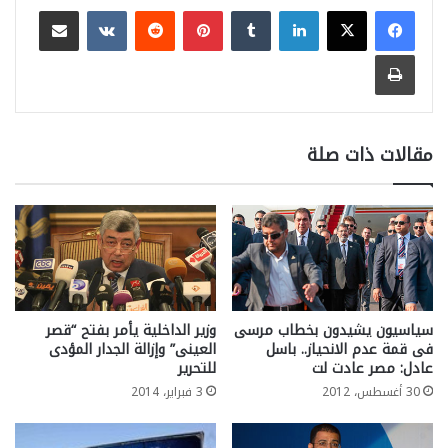
لينكدإن
بينتيريست
مشاركة عبر البريد
طباعة
مقالات ذات صلة
سياسيون يشيدون بخطاب مرسى
وزير الداخلية يأمر بفتح “قصر
فى قمة عدم الانحياز.. باسل
العينى” وإزالة الجدار المؤدى
عادل: مصر عادت لت
للتحرير
30 أغسطس، 2012
3 فبراير، 2014