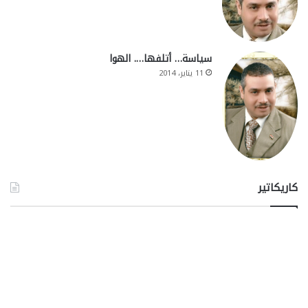
سياسة… أتلفها…. الهوا
11 يناير، 2014
كاريكاتير