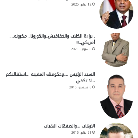
12 يناير، 2025
. براءة الكلاب والخفافيش..والكورونا.. مكرونه….
أمريكي..!!!
6 فبراير، 2020
السيد الرئيس ….وحكومتك المغيبه …استقالتكم
…لا تكفي
6 سبتمبر، 2015
الارهاب …والصفقات الهباب
31 يناير، 2015