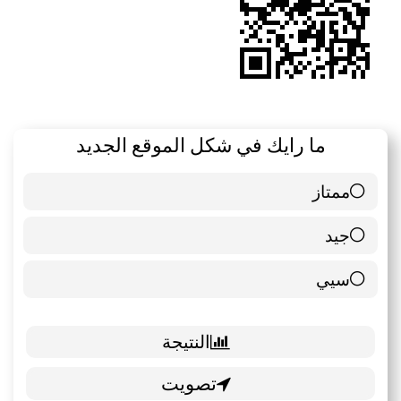
ما رايك في شكل الموقع الجديد
ممتاز
6 ( 85.71 % )
جيد
0 ( 0 % )
سيي
1 ( 14.29 % )