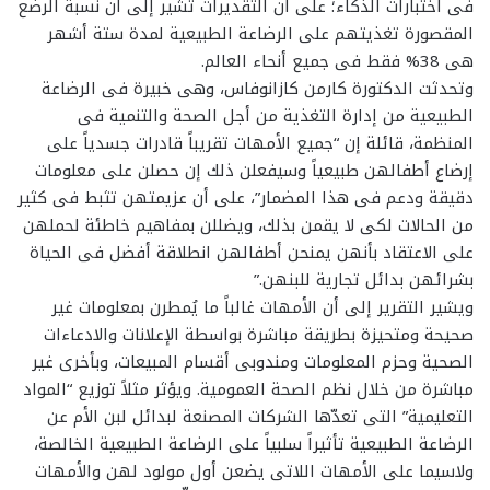
فى اختبارات الذكاء؛ على أن التقديرات تشير إلى أن نسبة الرضع
المقصورة تغذيتهم على الرضاعة الطبيعية لمدة ستة أشهر
هى 38% فقط فى جميع أنحاء العالم.
وتحدثت الدكتورة كارمن كازانوفاس، وهى خبيرة فى الرضاعة
الطبيعية من إدارة التغذية من أجل الصحة والتنمية فى
المنظمة، قائلة إن “جميع الأمهات تقريباً قادرات جسدياً على
إرضاع أطفالهن طبيعياً وسيفعلن ذلك إن حصلن على معلومات
دقيقة ودعم فى هذا المضمار”، على أن عزيمتهن تثبط فى كثير
من الحالات لكى لا يقمن بذلك، ويضللن بمفاهيم خاطئة لحملهن
على الاعتقاد بأنهن يمنحن أطفالهن انطلاقة أفضل فى الحياة
بشرائهن بدائل تجارية للبنهن.”
ويشير التقرير إلى أن الأمهات غالباً ما يُمطرن بمعلومات غير
صحيحة ومتحيزة بطريقة مباشرة بواسطة الإعلانات والادعاءات
الصحية وحزم المعلومات ومندوبى أقسام المبيعات، وبأخرى غير
مباشرة من خلال نظم الصحة العمومية. ويؤثر مثلاً توزيع “المواد
التعليمية” التى تعدّها الشركات المصنعة لبدائل لبن الأم عن
الرضاعة الطبيعية تأثيراً سلبياً على الرضاعة الطبيعية الخالصة،
ولاسيما على الأمهات اللاتى يضعن أول مولود لهن والأمهات