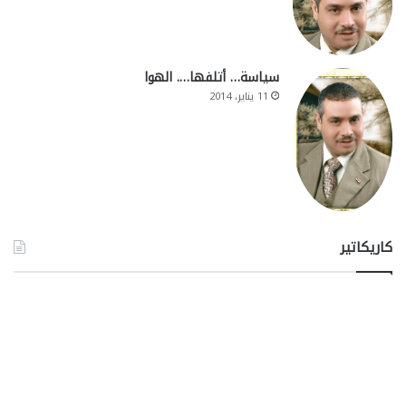
سياسة… أتلفها…. الهوا
11 يناير، 2014
كاريكاتير