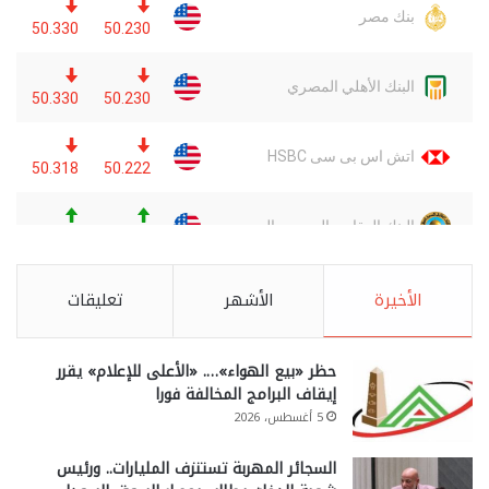
الأخيرة
الأشهر
تعليقات
حظر «بيع الهواء»…. «الأعلى للإعلام» يقرر
إيقاف البرامج المخالفة فورا
5 أغسطس، 2026
السجائر المهربة تستنزف المليارات.. ورئيس