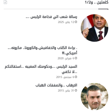
كلمتين .. و1/2
رسالة شعب الي فخامة الرئيس ….
12 يناير، 2025
. براءة الكلاب والخفافيش..والكورونا.. مكرونه….
أمريكي..!!!
6 فبراير، 2020
السيد الرئيس ….وحكومتك المغيبه …استقالتكم
…لا تكفي
6 سبتمبر، 2015
الارهاب …والصفقات الهباب
31 يناير، 2015