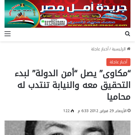
بحث عن
الق
الرئيسية
/
أخبار عاجلة
أخبار عاجلة
“مكاوى” يصل “أمن الدولة” لبدء
التحقيق معه والنيابة تنتدب له
محاميا
الأربعاء, 29 فبراير, 2012 6:33 م
122