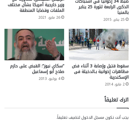
ضبط 34 إخوانيا في اشتباكات
وزير خارجية أمريكا بشأن مختلف
الذكرى الرابعة لثورة 25 يناير
الملفات وقضايا المنطقة
بالمنيا
26 مايو، 2021
25 يناير، 2015
سقوط قتيل وإصابة 3 أثناء فض
“سكاى نيوز”: القبض على حازم
مظاهرات إخوانية بـالدخيلة فى
صلاح أبو إسماعيل
الإسكندرية
4 يوليو، 2013
2 مايو، 2014
اترك تعليقاً
يجب أنت تكون
مسجل الدخول
لتضيف تعليقاً.