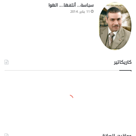
سياسة… أتلفها…. الهوا
11 يناير، 2014
كاريكاتير