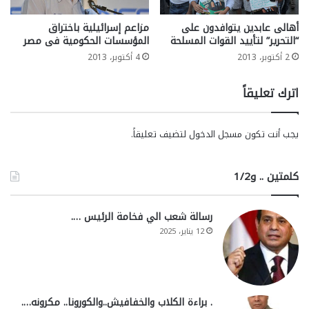
أهالى عابدين يتوافدون على
مزاعم إسرائيلية باختراق
“التحرير” لتأييد القوات المسلحة
المؤسسات الحكومية فى مصر
2 أكتوبر، 2013
4 أكتوبر، 2013
اترك تعليقاً
يجب أنت تكون
مسجل الدخول
لتضيف تعليقاً.
كلمتين .. و1/2
رسالة شعب الي فخامة الرئيس ….
12 يناير، 2025
. براءة الكلاب والخفافيش..والكورونا.. مكرونه….