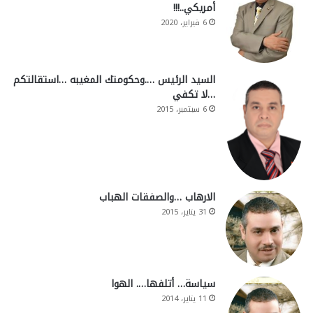
أمريكي..!!!
6 فبراير، 2020
السيد الرئيس ….وحكومتك المغيبه …استقالتكم
…لا تكفي
6 سبتمبر، 2015
الارهاب …والصفقات الهباب
31 يناير، 2015
سياسة… أتلفها…. الهوا
11 يناير، 2014