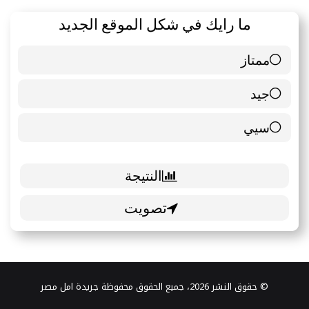
ما رايك في شكل الموقع الجديد
ممتاز
6 ( 85.71 % )
جيد
0 ( 0 % )
سيي
1 ( 14.29 % )
© حقوق النشر 2026، جميع الحقوق محفوظة جريدة امل مصر