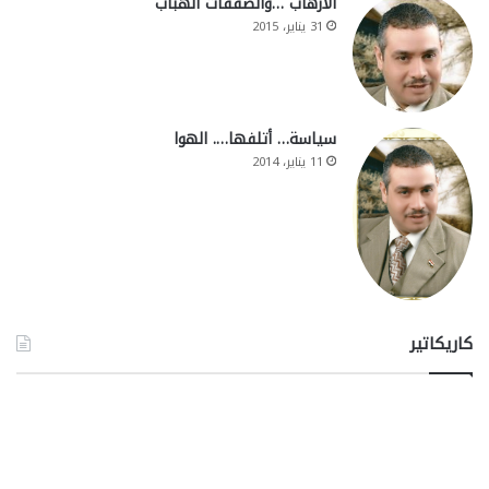
الارهاب …والصفقات الهباب
31 يناير، 2015
سياسة… أتلفها…. الهوا
11 يناير، 2014
كاريكاتير