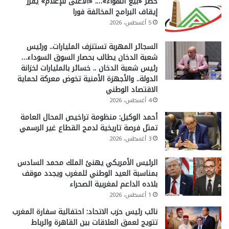
حظر «بيع الهواء»…. «الأعلى للإعلام» يقرر
إيقاف البرامج المخالفة فورا
5 أغسطس، 2026
السجائر المهربة تستنزف المليارات.. ورئيس
شعبة الدخان يطالب بحصار السوق السوداء…
رئيس شعبة الدخان .. خسائر بالمليارات لخزانة
الدولة.. والأجهزة الأمنية تخوض معركة لحماية
الاقتصاد الوطني
4 أغسطس، 2026
أحمد الوكيل: منظومة تراخيص المحال العامة
تمثل فرصة تاريخية لدمج القطاع غير الرسمي
3 أغسطس، 2026
الرئيس الأمريكي يهنئ الملك محمد السادس
بمناسبة العيد الوطني للمغرب ويجدد موقف
بلاده الداعم لمغربية الصحراء
1 أغسطس، 2026
نائب رئيس حزب الاتحاد: احتفالية سفارة المغرب
تتويج لعمق العلاقات بين القاهرة والرباط