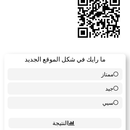
ما رايك في شكل الموقع الجديد
ممتاز
6 ( 85.71 % )
جيد
0 ( 0 % )
سيي
1 ( 14.29 % )