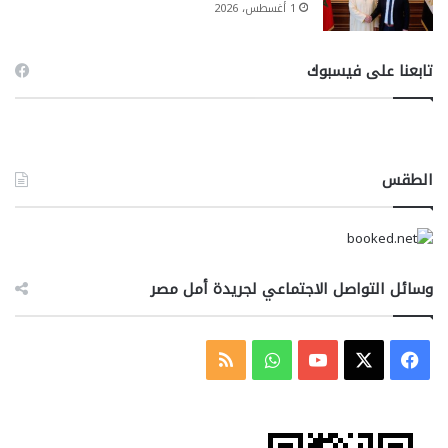
1 أغسطس، 2026
تابعنا على فيسبوك
الطقس
وسائل التواصل الاجتماعي لجريدة أمل مصر
‫X
فيسبوك
‫YouTube
واتساب
ملخص
الموقع
RSS