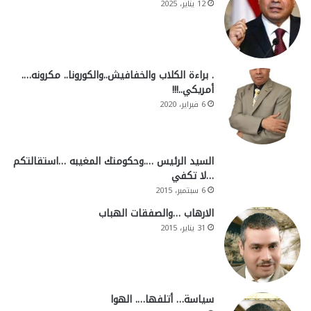
12 يناير، 2025
. براءة الكلاب والخفافيش..والكورونا.. مكرونه….
أمريكي..!!!
6 فبراير، 2020
السيد الرئيس ….وحكومتك المغيبه …استقالتكم
…لا تكفي
6 سبتمبر، 2015
الارهاب …والصفقات الهباب
31 يناير، 2015
سياسة… أتلفها…. الهوا