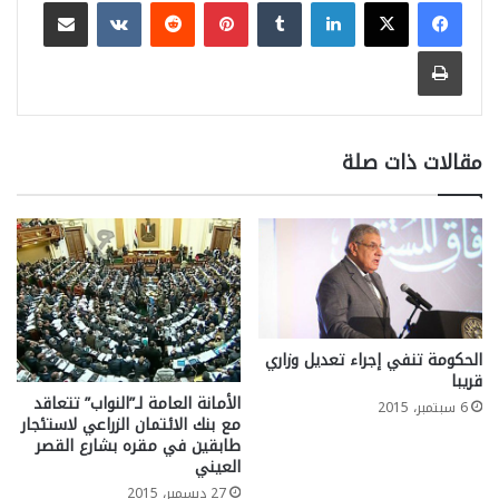
لينكدإن
بينتيريست
مشاركة عبر البريد
طباعة
مقالات ذات صلة
الحكومة تنفي إجراء تعديل وزاري
قريبا
الأمانة العامة لـ”النواب” تتعاقد
6 سبتمبر، 2015
مع بنك الائتمان الزراعي لاستئجار
طابقين في مقره بشارع القصر
العيني
27 ديسمبر، 2015