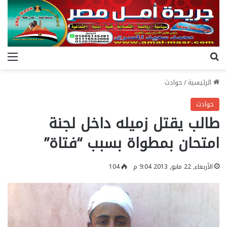
بحث عن
الق
الرئيسية
/
حوادث
حوادث
طالب يقتل زميله داخل لجنة
امتحان بمطواة بسبب “فتاة”
الأربعاء, 22 مايو, 2013 9:04 م
104