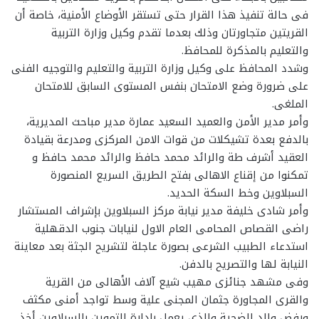
فى حالة تنفيذ هذا القرار حتى تستقر الأوضاع الأمنية، خاصة أن
القريتين متجاورتان وذلك بعدما تقدم وكيل وزارة التربية
والتعليم بالمذكرة للمحافظ.
وشدد المحافظ على وكيل وزارة التربية والتعليم والتوجيه الفنى
على ضرورة وضع الامتحان بنفس المستوى السابق للامتحان
الملغى.
وأمر مدير الأمن والعميد السعيد عمارة مدير مباحث المديرية،
بالدفع بعدة تشيكلات من قوات الامن المركزى ومدرعة بقيادة
العقيد أشرف طة والرائد محمد حافظ والرائد محمد حافظ و
تمكنوا من إقناع الاهالى بفتح الطريق السريع المنصورة
السبلاوين وخط السكة الحديد.
وأمر شادى خليفة مدير نيابة مركز السبلاوين بإشراف المستشار
راضى القصاص المحامى العام الاول لنيابات جنوب الدقهلية
استدعاء الطبيب الشرعى بصورة عاجلة لتشريح الجثة بعد معاينة
النيابة لها والتصريح بالدفن.
وفى مشهد جنائزى مهيب شيع آلاف الأهالى من القرية
والقرى المجاورة جثمان المجنى علية وسط تواجد أمنى مكثف
ورفض والد الضحية والذى يعمل بإدارة التموين بالسبلاوين أخذ