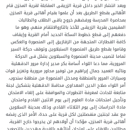
وبعد انتشار الخبر داخل قرية الزريقى المقابلة لقرية المخزن قام
الأهالى بقطع الطريق بعد أن علموا بقيام أهالى قرية المخزن
بمحاصرة المدرسة ورفضهم خروج باقى الطلاب والطالبات
المقيمين بقرية الزريقى للآخذ بالثاروالانتقام منهم، وهو ما
دفعهم إلى قطع خطوط السكة الحديد أمام القرية وإيقاف
كافة القطارات المتجهة من الزقازيق إلى المنصورة والعكس
وقاموا بقطع طريق المنصورة السنبلاوين وتوقف حركة السير
تماما لتصيب مدينة المنصورة والسبلاوين بشلل فى الحركة
المرورية، مما دعا اللواء أسامة بكر مدير إدارة مرور الدقهلية
ونائبه العميد جمال إبراهيم من توفير محاور مرورية وتعزيز قوات
وسيارات المرور بالمنطقة ومدخل المنصورة من منطقة سندوب.
أمر اللواء صلاح الدين المعداوى محافظ الدقهلية بتشكيل لجنة
متابعة للحادث لمعرفة التطورات والموافقة على إلغاء الامتحان
وتأجيل امتحانات مادة العلوم إلى يوم الاثنين القادم وامتحان
مادة الدراسات إلى يوم الثلاثاء القادم، وذلك بمدينة السلاوين
مع عقد لجنتين منفصلتين لكل قرية على حدة، الأمر الذى رفضه
أهالى قرية المخزن، مؤكدا أن أولادهم لن يخرجوا خارج القرية،
مطالبين بالابقاء على امتحان أبنائهم بالقرية مهددين بالتصعيد