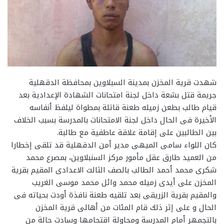
شهدت قرية المخزن بمدينة السبلاوين بمحافظة الدقهلية
جريمة قتل بشعة داخل لجنة امتحانات الشهادة الإعدادية بعد
قيام طالب بطعن زميله طعنة قاتلة بمطواة ليلفظ أنفاسه
الأخيرة فى الحال داخل لجنة الامتحانات بالمدرسة بسبب الخلاف
بين الطالبين على إقامة علاقة عاطفية مع طالبة.
كان اللواء سامى الميهى مدير أمن الدقهلية قد تلقى إخطارا
من العميد طارق عقل مأمور مركز السنبلاوين، بمصرع محمد
شكرى محمد أحمد الطالب بالصف الثالث الاعدادى المقيم بقرية
المخزن على أيدى زميله محمد وائل محمد موسى الغريب
والمقيم بقرية الزريقى بعد تلقيه طعنة نافذة أودت بحياته فى
الحال و على إثر ذلك قام المئات من أهالى قرية المخزن
بالتجمهر أمام المدرسة ومحاولة اقتحامها وسادت حالة من