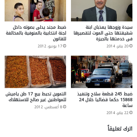
سيدة وزوجها يعذبان ابنة
ضبط مجند يدلى بصوته داخل
شقيقتها حتى الموت لتقصيرها
لجنة انتخابية بالمنوفية بالمخالفة
فى خدمتها بالجيزة
للقانون
20 يناير، 2014
17 يونيو، 2012
ضبط 245 قطعة سلاح وتنفيذ
التموين تحبط بيع 17 طن ياميش
15868 حكما قضائيا خلال 24
للمواطنين غير صالح للاستهلاك
ساعة
8 أغسطس، 2012
22 يناير، 2014
اترك تعليقاً