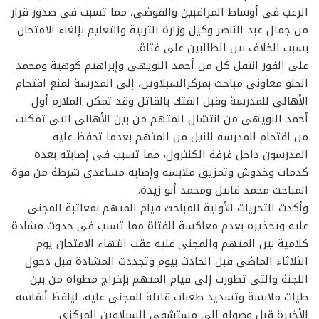
الرعب فى أوساط المراقبين والفوضى، مما تسبب فى صدور قرار
من جمال عبد الناصر وكيل وزارة التربية والتعليم بإلغاء الامتحان
بسبب الخلاف بين الطالبين على فتاة.
على الفور انتقل كل من أحمد النويهى وإبراهيم كوهية ومحمد
الحلو معاونى مباحث بمركزالسبلاوين، إلى المدرسة لمنع اقتحام
الأهالى للمدرسة وقبل الفتك بالقاتل وقد تمكن الملازم أول
أحمد النويهى من انتشال المتهم من بين الأهالى التى تمكنت
من اقتحام المدرسة للنيل من المتهم بعدما تحفظ عليه
المدرسون داخل غرفة الكنترول، مما تسبب فى إصابته بعدة
كدمات وخدوش وتمزيق ملابسه وإصابة مساعدى شرطة من قوة
المباحث محمد قابيل ومحمد أبو زيدة.
وأكدت التحريات الأولية للمباحث قيام المتهم بمعاتبة المجنى
عليه وتحذيره بعدم معاكسة الفتاة مما تسبب فى حدوث مشادة
كلامية بين المتهم والمجنى عليه عقب انتهاء الامتحان يوم
الثلاثاء الماضى قبل الحادث بيوم وتجددت المشادة قبل دخول
اللجنة والتى تطورت إلى قيام المتهم بإخراج مطواة من بين
طيات ملابسة وتسديد طعنات قاتلة للمجنى عليه، ليلفظ أنفاسه
الأخيرة قبل وصوله إلى مستشفى السبلاوين المركزى.