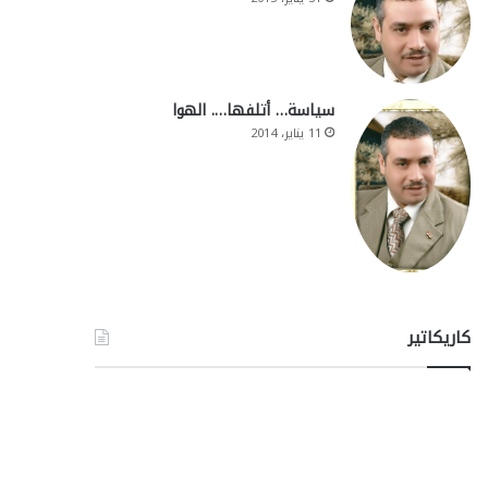
سياسة… أتلفها…. الهوا
11 يناير، 2014
كاريكاتير