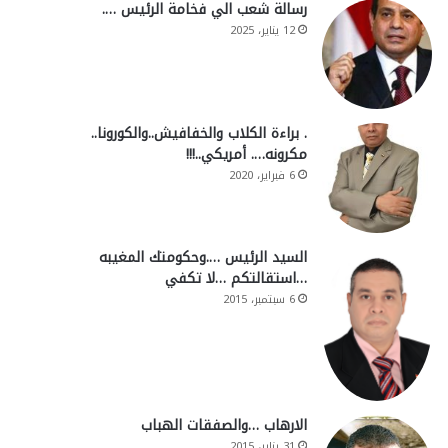
رسالة شعب الي فخامة الرئيس ….
12 يناير، 2025
. براءة الكلاب والخفافيش..والكورونا..
مكرونه…. أمريكي..!!!
6 فبراير، 2020
السيد الرئيس ….وحكومتك المغيبه
…استقالتكم …لا تكفي
6 سبتمبر، 2015
الارهاب …والصفقات الهباب
31 يناير، 2015