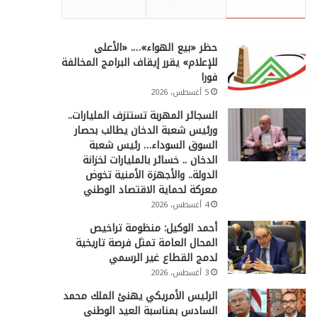
حظر «بيع الهواء»…. «الأعلى
للإعلام» يقرر إيقاف البرامج المخالفة
فورا
5 أغسطس، 2026
السجائر المهربة تستنزف المليارات..
ورئيس شعبة الدخان يطالب بحصار
السوق السوداء… رئيس شعبة
الدخان .. خسائر بالمليارات لخزانة
الدولة.. والأجهزة الأمنية تخوض
معركة لحماية الاقتصاد الوطني
4 أغسطس، 2026
أحمد الوكيل: منظومة تراخيص
المحال العامة تمثل فرصة تاريخية
لدمج القطاع غير الرسمي
3 أغسطس، 2026
الرئيس الأمريكي يهنئ الملك محمد
السادس بمناسبة العيد الوطني