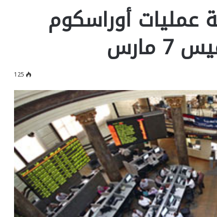
 عمليات أوراسكوم
 مارس
125