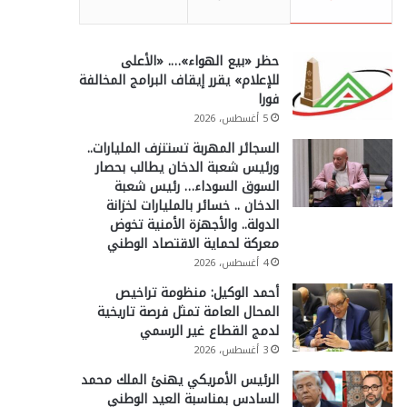
حظر «بيع الهواء»…. «الأعلى
للإعلام» يقرر إيقاف البرامج المخالفة
فورا
5 أغسطس، 2026
السجائر المهربة تستنزف المليارات..
ورئيس شعبة الدخان يطالب بحصار
السوق السوداء… رئيس شعبة
الدخان .. خسائر بالمليارات لخزانة
الدولة.. والأجهزة الأمنية تخوض
معركة لحماية الاقتصاد الوطني
4 أغسطس، 2026
أحمد الوكيل: منظومة تراخيص
المحال العامة تمثل فرصة تاريخية
لدمج القطاع غير الرسمي
3 أغسطس، 2026
الرئيس الأمريكي يهنئ الملك محمد
السادس بمناسبة العيد الوطني