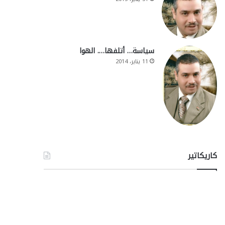
سياسة… أتلفها…. الهوا
11 يناير، 2014
كاريكاتير