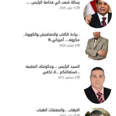
رسالة شعب الي فخامة الرئيس ….
12 يناير، 2025
. براءة الكلاب والخفافيش..والكورونا..
مكرونه…. أمريكي..!!!
6 فبراير، 2020
السيد الرئيس ….وحكومتك المغيبه
…استقالتكم …لا تكفي
6 سبتمبر، 2015
الارهاب …والصفقات الهباب
31 يناير، 2015