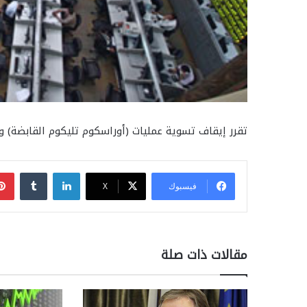
تقرر إيقاف تسوية عمليات (أوراسكوم تليكوم القابضة) والمنفذ
لينكدإن
فيسبوك
‫X
مقالات ذات صلة