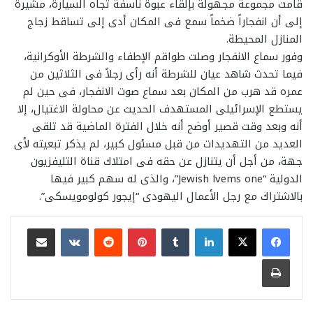
قامت مجموعة مجهولة بإلقاء عبوة ناسفة تجاه السيارة، مشيرة
إلى أن انفجاراً ضخماً سمع فى المكان أدى إلى تساقط زجاج
المنازل المحيطة.
وفور سماع الانفجار وصلت طواقم الإطفاء والشرطة الأوكرانية،
فيما تحدث شاهد عيان للشرطة أنه رأى رجلاً فى الثلاثين من
عمره قد هرب من المكان بعد سماع صوت الانفجار، فى حين لم
يستطع الإسرائيلى المستهدف الحديث عن محاولة الاغتيال، إلا
أنه وبعد وقت قصير أوضح أنه خلال الفترة الماضية قد تلقى
العديد من التهديدات من قبل مسئول كبير، لم يذكر تبعيته لأى
جهة، من أجل أن يتنازل عن حقه فى امتلاك قناة التليفزيون
الدولية “Jewish lvems one”، والذى له سهم كبير فيها
بالاشتراك مع رجل الأعمال اليهودى “إيجور كولومويسكى”.
لينكدإن
بينتيريست
مشاركة عبر البريد
طباعة