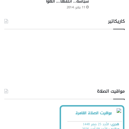
سياسة… أتلفها…. الهوا
11 يناير، 2014
كاريكاتير
مواقيت الصلاة