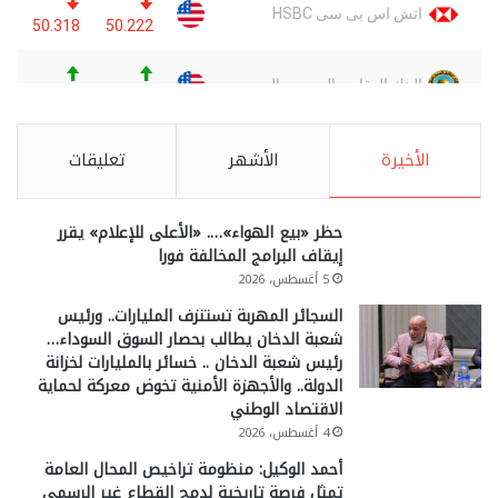
الأخيرة
الأشهر
تعليقات
حظر «بيع الهواء»…. «الأعلى للإعلام» يقرر
إيقاف البرامج المخالفة فورا
5 أغسطس، 2026
السجائر المهربة تستنزف المليارات.. ورئيس
شعبة الدخان يطالب بحصار السوق السوداء…
رئيس شعبة الدخان .. خسائر بالمليارات لخزانة
الدولة.. والأجهزة الأمنية تخوض معركة لحماية
الاقتصاد الوطني
4 أغسطس، 2026
أحمد الوكيل: منظومة تراخيص المحال العامة
تمثل فرصة تاريخية لدمج القطاع غير الرسمي