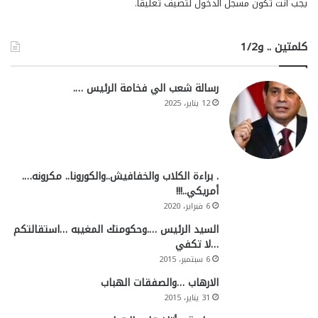
يجب أنت تكون
مسجل الدخول
لتضيف تعليقاً.
كلمتين .. و1/2
رسالة شعب الي فخامة الرئيس ….
12 يناير، 2025
. براءة الكلاب والخفافيش..والكورونا.. مكرونه….
أمريكي..!!!
6 فبراير، 2020
السيد الرئيس ….وحكومتك المغيبه …استقالتكم
…لا تكفي
6 سبتمبر، 2015
الارهاب …والصفقات الهباب
31 يناير، 2015