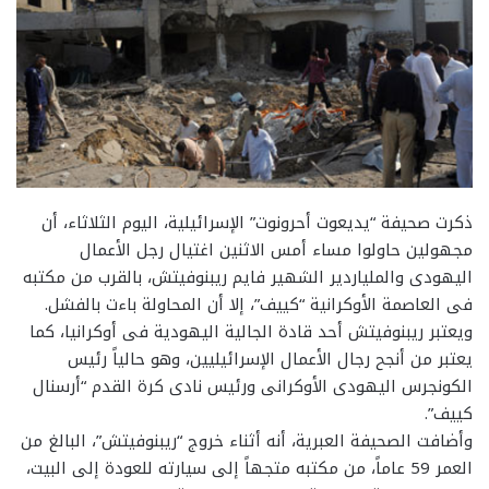
ذكرت صحيفة “يديعوت أحرونوت” الإسرائيلية، اليوم الثلاثاء، أن
مجهولين حاولوا مساء أمس الاثنين اغتيال رجل الأعمال
اليهودى والملياردير الشهير فايم ريبنوفيتش، بالقرب من مكتبه
فى العاصمة الأوكرانية “كييف”، إلا أن المحاولة باءت بالفشل.
ويعتبر ريبنوفيتش أحد قادة الجالية اليهودية فى أوكرانيا، كما
يعتبر من أنجح رجال الأعمال الإسرائيليين، وهو حالياً رئيس
الكونجرس اليهودى الأوكرانى ورئيس نادى كرة القدم “أرسنال
كييف”.
وأضافت الصحيفة العبرية، أنه أثناء خروج “ريبنوفيتش”، البالغ من
العمر 59 عاماً، من مكتبه متجهاً إلى سيارته للعودة إلى البيت،