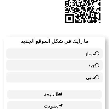
ما رايك في شكل الموقع الجديد
ممتاز
6 ( 85.71 % )
جيد
0 ( 0 % )
سيي
1 ( 14.29 % )