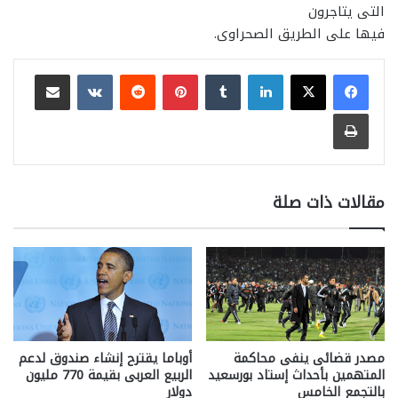
التى يتاجرون
فيها على الطريق الصحراوى.
لينكدإن
بينتيريست
مشاركة عبر البريد
طباعة
مقالات ذات صلة
مصدر قضائى ينفى محاكمة
أوباما يقترح إنشاء صندوق لدعم
المتهمين بأحداث إستاد بورسعيد
الربيع العربى بقيمة 770 مليون
بالتجمع الخامس
دولار