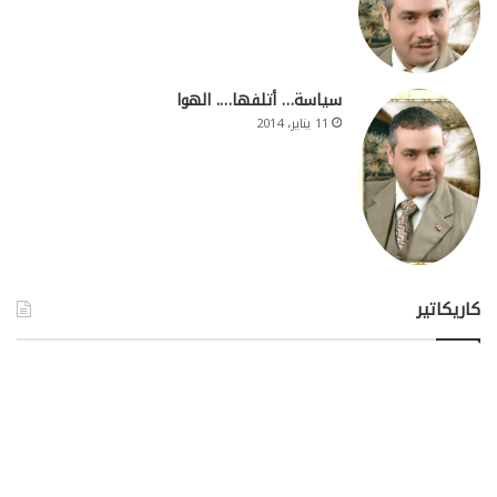
سياسة… أتلفها…. الهوا
11 يناير، 2014
كاريكاتير