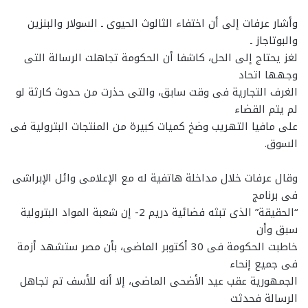
وأشار عرفات إلى أن اختفاء الثالوث الحيوى ـ السولار والبنزين
والبوتاجاز ـ
لغز يحتاج إلى الحل، كاشفا أن الحكومة تجاهلت الرسالة التى
وجهها اتحاد
الغرف التجارية فى وقت سابق، والتى حذرت من حدوث كارثة لو
لم يتم القضاء
على مافيا التهريب وضخ كميات كبيرة من المنتجات البترولية فى
السوق.
وقال عرفات خلال مداخلة هاتفية له مع الإعلامى وائل الإبراشى
فى برنامج
“الحقيقة” الذى تبثه فضائية دريم 2- إن شعبة المواد البترولية
سبق وأن
خاطبت الحكومة فى 30 أكتوبر الماضى، بأن مصر ستشهد أزمة
فى جميع إنحاء
الجمهورية عقب عيد الأضحى الماضى، إلا أنه للأسف تم تجاهل
الرسالة فحدثت