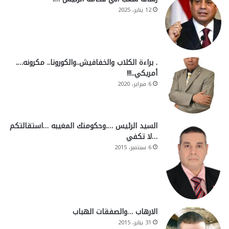
12 يناير، 2025
. براءة الكلاب والخفافيش..والكورونا.. مكرونه….
أمريكي..!!!
6 فبراير، 2020
السيد الرئيس ….وحكومتك المغيبه …استقالتكم
…لا تكفي
6 سبتمبر، 2015
الارهاب …والصفقات الهباب
31 يناير، 2015