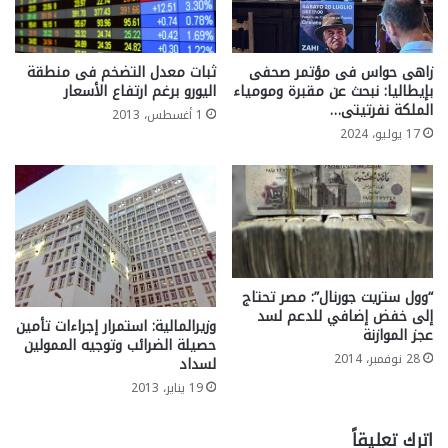
زاهى حواس فى مؤتمر صحفى
ثبات معدل التضخم فى منطقة
بإيطاليا: نبحث عن مقبرة ومومياء
اليورو برغم ارتفاع الأسعار
الملكة نفرتيتى…
1 أغسطس، 2013
17 يوليو، 2024
“وول ستريت جورنال”: مصر تحتاج
إلى خفض إضافي للدعم لسد
وزيرالمالية: استمرار إجراءات تأمين
عجز الموازنة
حصيلة الضرائب وتوجيه الممولين
28 نوفمبر، 2014
لسداد
19 يناير، 2013
اترك تعليقاً