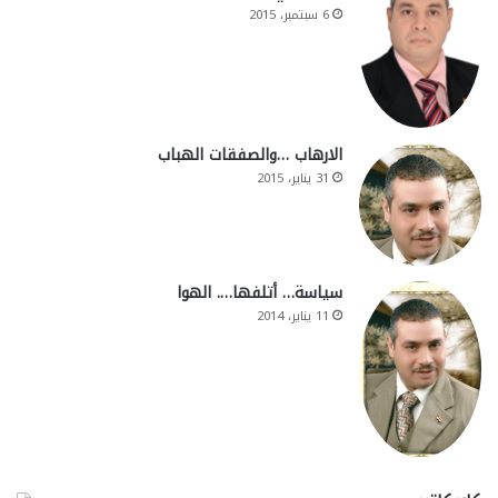
6 سبتمبر، 2015
الارهاب …والصفقات الهباب
31 يناير، 2015
سياسة… أتلفها…. الهوا
11 يناير، 2014