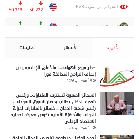
الأخيرة
الأشهر
تعليقات
حظر «بيع الهواء»…. «الأعلى للإعلام» يقرر
إيقاف البرامج المخالفة فورا
5 أغسطس، 2026
السجائر المهربة تستنزف المليارات.. ورئيس
شعبة الدخان يطالب بحصار السوق السوداء…
رئيس شعبة الدخان .. خسائر بالمليارات لخزانة
الدولة.. والأجهزة الأمنية تخوض معركة لحماية
الاقتصاد الوطني
4 أغسطس، 2026
أحمد الوكيل: منظومة تراخيص المحال العامة