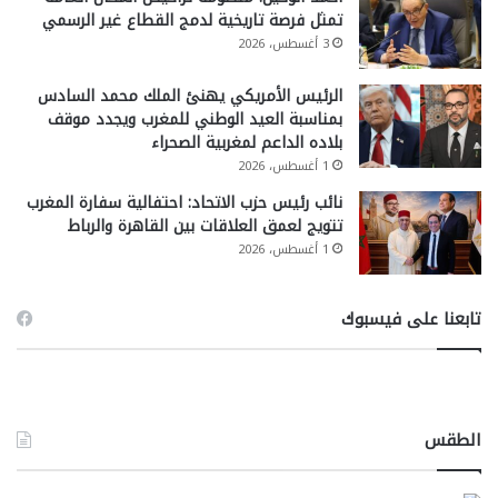
تمثل فرصة تاريخية لدمج القطاع غير الرسمي
3 أغسطس، 2026
الرئيس الأمريكي يهنئ الملك محمد السادس
بمناسبة العيد الوطني للمغرب ويجدد موقف
بلاده الداعم لمغربية الصحراء
1 أغسطس، 2026
نائب رئيس حزب الاتحاد: احتفالية سفارة المغرب
تتويج لعمق العلاقات بين القاهرة والرباط
1 أغسطس، 2026
تابعنا على فيسبوك
الطقس