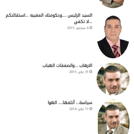
السيد الرئيس ….وحكومتك المغيبه …استقالتكم
…لا تكفي
6 سبتمبر، 2015
الارهاب …والصفقات الهباب
31 يناير، 2015
سياسة… أتلفها…. الهوا
11 يناير، 2014