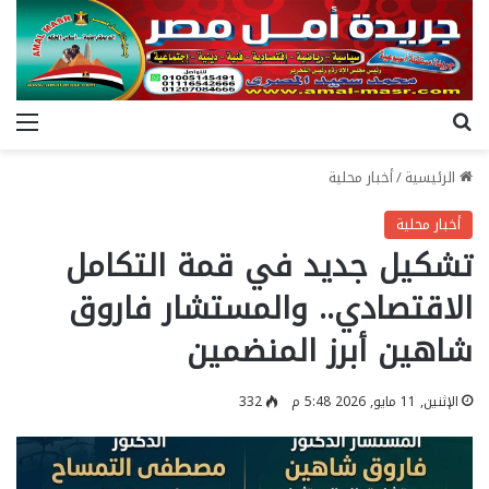
بحث عن
الق
الرئيسية
/
أخبار محلية
أخبار محلية
​تشكيل جديد في قمة التكامل
الاقتصادي.. والمستشار فاروق
شاهين أبرز المنضمين
الإثنين, 11 مايو, 2026 5:48 م
332