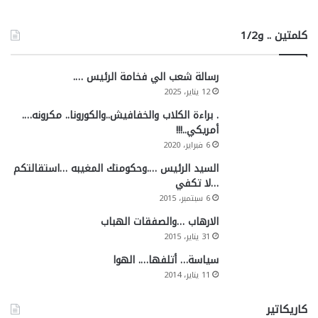
كلمتين .. و1/2
رسالة شعب الي فخامة الرئيس ….
12 يناير، 2025
. براءة الكلاب والخفافيش..والكورونا.. مكرونه….
أمريكي..!!!
6 فبراير، 2020
السيد الرئيس ….وحكومتك المغيبه …استقالتكم
…لا تكفي
6 سبتمبر، 2015
الارهاب …والصفقات الهباب
31 يناير، 2015
سياسة… أتلفها…. الهوا
11 يناير، 2014
كاريكاتير