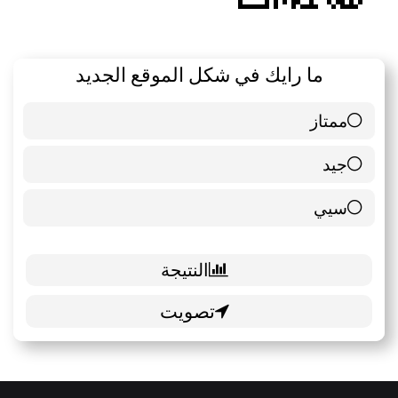
ما رايك في شكل الموقع الجديد
ممتاز
6 ( 85.71 % )
جيد
0 ( 0 % )
سيي
1 ( 14.29 % )