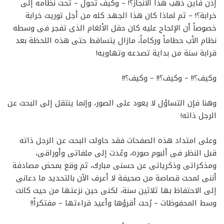
إذن فأين ذهب هذا الانجاز؟! – وكيف تحول – تحت نظامه إلى
خرابة؟! – ثم لماذا كان هذا الجهد كله من أجل توريث خرابة
خصوصاً أن الإلحاح عليه كان حقل الألغام الذى تفجر فى وسطه
نظام الأب حطاماً وركاماً، مازال يتساقط حتى هذه اللحظة بعد
قرابة سنة من بداية تصدعه وتهاويه!
وكيف؟!! – وكيف؟!! – وكيف؟!!
وهنا فإن التساؤل لا يعود على الصور، وإنما ينتقل إلى البحث عن
الرجل ذاته!
وعلى امتداد هذه الصفحات فقد حاولت البحث عن الرجل ذاته
قبل النظر فى ألبوم صوره، وعُدت إلى ملفاتى وأوراقى،
ومذكراتى وذكرياتى عن حسنى مبارك، ثم وقع بمحض مصادفة
أننى لمحت قصاصة من صحيفة لا أعرف الآن بالتحديد ما دعانى
إلى الاحتفاظ بها ثلاثين سنة، لكنى حين نزعتها من حيث كانت
وسط المحفوظات – رُحت أقرؤها وأعيد قراءتها – مفتكراً!!