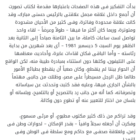
بدأت التفكير فى هذه الصفحات باعتبارها مقدمة لكتاب تصورت
أن أجمع داخل غلاقه مجمل علاقتى بالرئيس حسنى مبارك، وقد
كانت علاقة محدودة وفاترة، وفى كثير من الأحيان مشدودة
ومتوترة، وربما كان أكثر ما فيها – طولاً وعرضاً – لقاء واحد
تواصل لست ساعات كاملة، ما بين الثامنة صباحاً إلى الثانية بعد
الظهر يوم السبت 5 ديسمبر 1981 – أى بعد شهرين من بداية
رئاسته – وأما الباقى فكان لقاءات عابرة، وأحاديث معظمها
على التليفون، وكلها دون استثناء بمبادرة طيبة منه، لكن الواقع
أن الحوار بيننا لم ينقطع، وكان صعباً أن ينقطع بطبائع الأمور
طالما ظل الرجل مسيطراً على مصر، وظللت من جانبى مهتماً
بالشأن الجارى فيها، وعليه فقد كتبت وتحدثت عن سياساته
وتصرفاته، كما أنه من جانب رد بالتصريح أو بالتلميح، وبلسانه أو
بلسان من اختار للتعبير عنه أو تطوع دون وكالة.
وقد تراكم من ذلك كثير مكتوب مطبوع، أو مرئى مسموع،
وفكرت أن أجعله سجلاً وافياً – بقدر الإمكان – لحوارات وطن فى
زمن، ولعلاقة صحفى مع حاكم ومع سلطة فى الوطن وفى
الزمن!