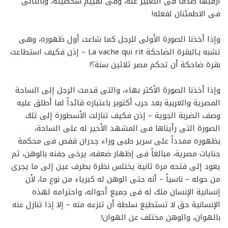
أرقبها صدقاً فى التعبير عنه، وفى تقييم شخصيته، وبالتالى
فى الاطمئنان لفعله!
وإذا أخذنا الصورة الأولى للرجل كما شاعت أول ظهوره، وهى
تشبه بـالبقرة الضاحكة La vache qui rit – إذن فكيف استطاعت
بقرة ضاحكة أن تحكم مصر ثلاثين سنة؟!
وإذا أخذنا الصورة الأكثر بهاء، والتى قدمت الرجل إلى الساحة
المصرية والعربية بعد حرب أكتوبر باعتباره قائداً لما أطلق عليه
وصف الضربة الجوية – إذن فكيف تنازلت الأسطورة إلى تلك
الصورة التى رأيناها فى المشهد الأخير له على الساحة،
بظهوره ممدداً على سرير طبى وراء جدران قفص فى محكمة
جنايات مصرية، مبالغاً فى إظهار ضعفه، يرخى جفنه بالوهن، ثم
يعود إلى فتحه مرة ثانية يختلس نظرة بطرف عين إلى ما يجرى
من حوله – ناسياً – أنه حتى الوهن له كبرياء من نوع ما، لأن
إنسانية الإنسان ملك له فى جميع أحواله، واحترامه لهذه
الإنسانية حق لا تستطيع سلطة أن تنزعه منه – إلا إذا تنازل عنه
بالهوان، والوهن مختلف عن الهوان!