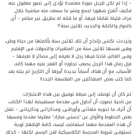
– إذا لم تكن للرجل صورة معتمدة تؤدى إلى تصور معقول عنه،
فكيف أتفرغ شهورا لجمع ونشر ما سمعت منه مباشرة خلال
مرات قليلة تقابلنا فيها، أو ما قلته له بطريق غير مباشر – أى
بالحوار والكتابة والحديث ثلاثين سنة؟!
وترددت، لكننى بإلحاح أن تلك ثلاثين سنة بأكملها من حياة وطن،
وهى نفسها ثلاثين سنة من المتغيرات والتحولات فى الإقليم
وفى العالم، قادنا فيها رجل لا نعرفه إلى مصائر لا نعرفها –
فإن زمان هذا الرجل يصعب تجاوزه أو القفز عليه مهما كانت
الأسباب، مع أن هناك أسباباً عديدة أبرزها أن التاريخ لم ينته بعد
كما كتب بعض المتفائلين من الفلاسفة الجدد!!
ثم كان أن توصلت إلى صيغة توفيق بين هذه الاعتبارات:
من ناحية تصورت أن أحاول فى مقدمة مستفيضة لهذا الكتاب،
أن أترك ما تحويه ملفاتى وأوراقى، ومذكراتى وذكرياتى – تنقل
بعض الخطوط والأوان عن “حسنى مبارك” معترفا مقدما ومسبقا
أن هذه المقدمة مهما استفاضت ليست كافة الإظهار لوحة
تستوفى شروط المدرسة الكلاسيكية لفن الرسم، لكنها – كذلك