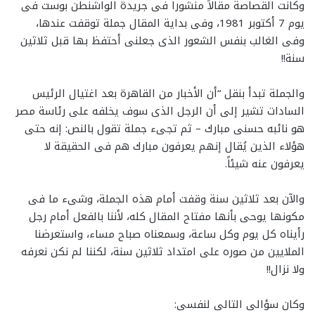
وكانت القصاصة مقالاً منشوراً فى جريدة الواشنطن بوست فى
يوم 7 أكتوبر 1981، وفى بداية المقال جملة توقفت عندها،
وفى الغالب بنفس الشعور الذى جعلنى أحتفظ بها قبل ثلاثين
سنة!!
والجملة تبدأ بنقل “أن الأخبار من القاهرة بعد اغتيال الرئيس
السادات تشير إلى أن الرجل الذى سوف يخلفه على رئاسة مصر
هو نائبه حسنى مبارك – ثم تجىء جملة تقول بالنص: إنه حتى
هؤلاء الذين يُقال إنهم يعرفون مبارك هم فى الحقيقة لا
يعرفون عنه شيئاً.
والآن بعد ثلاثين سنة وقفت أمام هذه الجملة، وشىء ما فى
مكونها يوحى بأنها مفتاح المقال كله، لأننا بالفعل أمام رجل
رأيناه كل يوم وكل ساعة، وسمعناه صباح مساء، واستعرضنا
الملايين من صوره على امتداد ثلاثين سنة، لكننا لم نكن نعرفه
ولا نزال!!
وكان سؤالى التالى لنفسى: