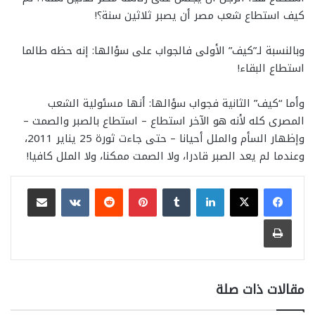
كيف استطاع شعب مصر أن يصبر ثلاثين سنة؟!
وبالنسبة لـ”كيف” الأولى فالجواب على سؤالها: إنه حظه طالما
استطاع البقاء!
وأما “كيف” الثانية فجواب سؤالها: أنها مسئولية الشعب
المصرى كله لأنه هو الآخر استطاع – استطاع بالصبر والصمت –
وإظهار السأم والملل أحيانا – حتى جاءت ثورة 25 يناير 2011،
وعندما لم يعد الصبر قادرا، ولا الصمت ممكنا، ولا الملل كافيا!
لينكدإن
بينتيريست
مشاركة عبر البريد
طباعة
مقالات ذات صلة