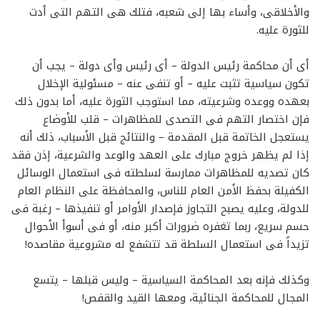
والأخلاقى، وأساء بها إلى شعبه، فتلك هى التهم التى أدت
للثورة عليه.
أى أن محاكمة رئيس الدولة – أى رئيس وأى دولة – يجب أن
تكون سياسية تثبت عليه – أو تنفى عنه – مسئولية الإخلال
بعهده ووعده وشرعيته، مما استوجب الثورة عليه، أما بدون ذلك
فإن اختصار التهم فى التصدى للمظاهرات – قلب للأوضاع
يستعجل الخاتمة قبل المقدمة – والنتائج قبل الأسباب، ذلك أنه
إذا لم يظهر خروج مبارك على العهد والوعد والشرعية، إذن فقد
كان تصديه للمظاهرات ممارسة لسلطته فى استعمال الوسائل
الكفيلة بحفظ الأمن العام للناس، والمحافظة على النظام العام
للدولة، وعليه يصبح التجاوز فإصدار الأوامر أو تنفيذها – رغبة فى
حسم سريع، ربما تغفره ضرورات أكبر منه، أو فى أسوأ الأحوال
تزيداً فى استعمال السلطة قد تتشفع له مشروعية مقاصده!
وكذلك فإنه بعد المحاكمة السياسية – وليس قبلها – يتسع
المجال للمحاكمة الجنائية، ومعها القيد والقفص!