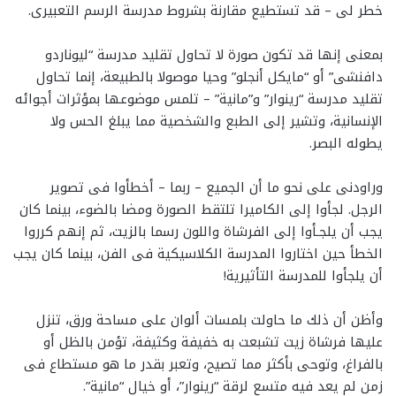
خطر لى – قد تستطيع مقارنة بشروط مدرسة الرسم التعبيرى.
بمعنى إنها قد تكون صورة لا تحاول تقليد مدرسة “ليوناردو
دافنشى” أو “مايكل أنجلو” وحيا موصولا بالطبيعة، إنما تحاول
تقليد مدرسة “رينوار” و”مانية” – تلمس موضوعها بمؤثرات أجوائه
الإنسانية، وتشير إلى الطبع والشخصية مما يبلغ الحس ولا
يطوله البصر.
وراودنى على نحو ما أن الجميع – ربما – أخطأوا فى تصوير
الرجل. لجأوا إلى الكاميرا تلتقط الصورة ومضا بالضوء، بينما كان
يجب أن يلجـأوا إلى الفرشاة واللون رسما بالزيت، ثم إنهم كرروا
الخطأ حين اختاروا المدرسة الكلاسيكية فى الفن، بينما كان يجب
أن يلجأوا للمدرسة التأثيرية!
وأظن أن ذلك ما حاولت بلمسات ألوان على مساحة ورق، تنزل
عليها فرشاة زيت تشبعت به خفيفة وكثيفة، تؤمن بالظل أو
بالفراغ، وتوحى بأكثر مما تصيح، وتعبر بقدر ما هو مستطاع فى
زمن لم يعد فيه متسع لرقة “رينوار”، أو خيال “مانية”.