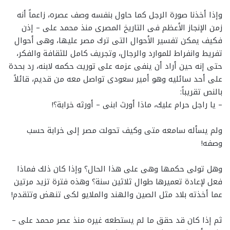
وإذا أخذنا صورة الرجل كما حاول بنفسه وصف عصره، زاعماً أنه
زمن الإنجاز الأعظم فى التاريخ المصرى منذ محمد على – إذن
فكيف يمكن تفسير الأحوال التى ترك مصر عليها، وهى أحوال
تفريط وانفراط للموارد والرجال، وتجريف كامل للثقافة والفكر،
حتى إنه حين أراد أن ينفى عزمه على توريث حكمه لابنه، رد بحدة
على أحد سائليه وهو أمير سعودى تواصل معه من قديم، قائلاً
بالنص تقريباً:
– يا راجل حرام عليك، ماذا أورث ابنى – أورثه خرابة؟!
ولم يسأله سامعه متى وكيف تحولت مصر إلى خرابة حسب
وصفه!
وهل تولى حكمها وهى على هذا الحال؟ وإذا كان ذلك فماذا
فعل لإعادة تعميرها طوال ثلاثين سنة؟ وهذه فترة تزيد مرتين
عما أخذته بلاد مثل الصين والهند والملايو لكى تنهض وتتقدم!
ثم إذا كان قد حقق ما لم يستطعه غيره منذ عصر محمد على –