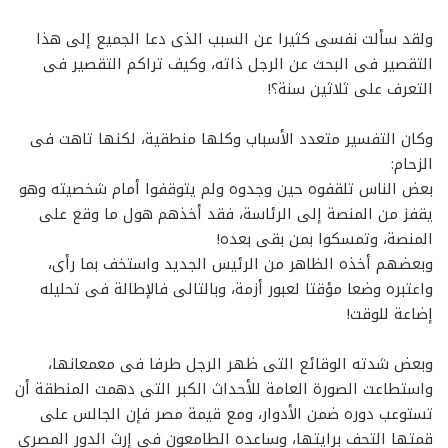
ولقد سألت نفسى كثيرا عن السبب الذى دعا الجميع إلى هذا
التقصير فى البحث عن الرجل ذاته، وكيف تراكم التقصير فى
التعرف على ثلاثين سنة؟!
وكان التفسير متعدد الأسباب وكلها منطقية، لكنها تاهت فى
الزحام:
بعض الناس تلقفوه حين وجدوه ولم يتوقفوا أمام شخصيته وهو
يقفز من المنصة إلى الرئاسة، فقد أخذهم هول ما وقع على
المنصة، وتمسكوا بمن بقى بعده!
وبعضهم أخذه الظاهر من الرئيس الجديد واستخف بما رأى،
واعتبره وضعا مؤقتا لعبور أزمة، وبالتالى فالإطالة فى تحليله
إضاعة للوقت!
وبعض شدته الوقائع التى ظهر الرجل طرفا فى معمعانها،
واستطاعت الصورة العامة للأحداث الكبر التى دهمت المنطقة أن
تستوعب دوره ضمن الأدوار، ومع قيمة مصر فإن الجالس على
قمتها التحف برايتها، وساعده الطامعون فى إرث الدور المصرى