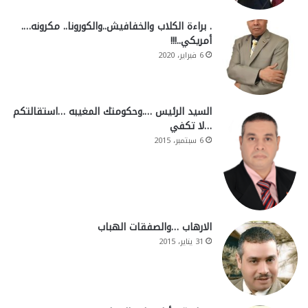
. براءة الكلاب والخفافيش..والكورونا.. مكرونه….
أمريكي..!!!
6 فبراير، 2020
السيد الرئيس ….وحكومتك المغيبه …استقالتكم
…لا تكفي
6 سبتمبر، 2015
الارهاب …والصفقات الهباب
31 يناير، 2015