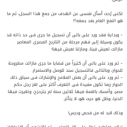
لكنى رُحت أسأل نفسى عن الهدف من جمع هذا السجل، ثم ما
هو النفع العام بعد جمعه؟!
– وبداية فقد ورد على بالى أن تسجيل ما جرى فى حد ذاته قد
يكون وسيلة إلى فهم مرحلة من التاريخ المصرى المعاصر
مازالت تعيش فينا، ومازلنا نعيش فيها!
– ثم ورد على بالى أن كثيراً من قضايا ما جرى مازالت مطروحة
للحوار، وبالتالى فالتسجيل سند للوصل والاستمرار.
– ثم ورد على بالى أن بعض الملامح والإشارات فى سياق ذلك
الحوار ربما تكون مفيدة فى التعرف أكثر على لغز رجل حكم
مصر، وأمسك بالقمة فيها ثلاثين سنة لم يتزحزح، وتغيرت فيها
الدنيا، وظل هو حيث هو، لا يتأثر.
وذلك لابد له من فحص ودرس!
تركت خواطرى تطل على كل النواحى، ثم اكتشفت أن الاتجاهات