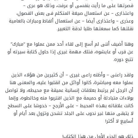
قصرتها على ما رأيت بنفسى أو عرفت، وذلك هو عرى –
واعتذارى – عن استعمال صيغة المتكلم فى بعض الفصول،
وعذرى – واعتذارى أيضا – عن استعمال ألفاظ وعبارات بالعامية
نقلتها كما سمعتها طلبا لدقة التعبير.
وهنا أضيف أننى لم أسع إلى لقاء أحد ممن عملوا مع “مبارك”
عن قرب أو عايشوه، فتلك مهمة غيرى إذا حاول كتابة سيرته أو
تتبع دوره.
ولقد راعنى – وأظنه راعى غيرى – أن كثيرين من هؤلاء الذين
عملوا معه ومباشرة، كانوا أوائل من انقلبوا عليه، والمعنى هنا
أن الرجل لم يرتبط بعلاقات إنسانية عميقة مع محيطه، ولا تواصل
بولاءات متبادلة أو حميمة مع الذين اقتربوا منه وخالطوه، وإنما
كانت علاقاته بهذه المحيط – على الأرجح – خدوشا على السطح
لا يتبقى منها غير ندوب على الجلد تشحن وتزول بعد أيام أو
أسابيع لا أكثر!
ذلك هو الجزء الأول من هذا الكتاب!