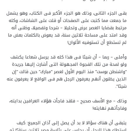
بقى الجزء الثانى، وذلك هو الجزء الأكبر فى الكتاب، وهو يشمل
ما جمعت مما كتبت على الصفحات أو قلت على الشاشات، وكله
مرتبط بقضايا العصر عرض وتحليلا – شرحا وتفصيلا، وظنى أنه
وقد امتد على مساحة ثلاثين سنة، قد يعوض بالكلمات بعض ما
لم تستطع أن تستوفيه الألوان!
وأملى – ربما – أن شيئا فى هذا كله قد يرسل شعاعا يكشف
ولو لمحة من تلك الفجوة المجهولة التى أشارت إليها جريدة
“واشنطن بوست” منذ اليوم الأول لعصر “مبارك” حين قالت “إن
الذين يظنون أنهم يعرفون الرجل هم فى الواقع لا يعرفون عنه
شيئا”.
وذلك – مع الأسف صحيح – فلقد فاجأت هؤلاء العرافين بدايته،
وفاجأتهم نهايته!
يتبقى أن هناك سؤالا لا بد أن يصل إلى آذان الجميع: كيف
استطاع هذا الرجل أن يجلس على رئاسة مصر ثلاثين سنة؟! ثم