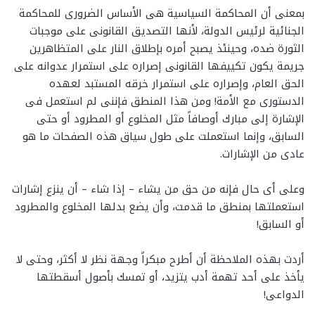
بمعنى أن المحاكمة السياسية هى الأساس الضرورى للمحاكمة
الجنائية لرئيس الدولة، لأنها التصديق القانونى على موجبات
الثورة ضده، وحينئذ يصبح أمره بإطلاق النار على المتظاهرين
جريمة يكون تكييفها القانونى إصراره على استمرار عدوانه على
الحق العام، وإصراره على استمرار خرقه المستبد لعهده
الدستورى مع الأمة! ومن هذا المنطق فإننى لم استعمل فى
الإشارة إلى مبارك أوصافاً مثل المخلوع أو المطرود أو حتى
السابق، وإنما استعملت على طول سياق هذه الصفحات ما هو
عادى من الإشارات.
وعلى أى حال فإنه من حق من يشاء – إذا شاء – أن ينزع إشارات
استعملتها بمنطق ما قدمت، وأن يضع بدلها المخلوع والمطرود
أو السابق!
أردت بهذه الملاحظة أن أطرح مبكراً وجهة نظر لا أكثر، وحتى لا
يأخذ على أحد تهمة أدب يتزيد، أو تمسك بأصول أسقطتها
الدواعى!