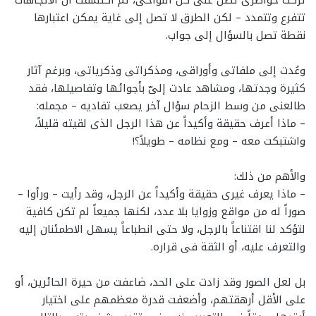
تتفرع وتتمدد – لكن الطرق لا تصل إلى غاية يمكن اعتبارها
نقطة تصل بالسؤال إلى جواب.
وعُدت إلى ملفاتى وأوراقى، ومذكراتى وذكرياتى، وبرغم آثار
كثيرة وجدتها، ومشاهد عادت إلىّ بأجوائها وتفاصيلها، فقد
طالعنى من وسط الزحام سؤال آخر يصعب تفاديه – مجمله:
– ماذا أعرف حقيقة وأكيداً عن هذا الرجل الذى لقيته قليلاً،
واشتبكت معه – ومع نظامه – طويلاً؟!
والأهم من ذلك:
– ماذا يعرف غيرى حقيقة وأكيداً عن الرجل، وقد رأيت – ورأوا –
صوراً له من مواقع وزوايا بلا عدد، لكنها جميعاً لم تكن كافية
لتؤكد لنا اقتناعاً بالرجل، ولا حتى انطباعاً يسهل الاطمئنان إليه
والتعرف عليه، أو الثقة فى قراره.
بل لعل الصور وقد زادت على الحد، ضاعفت من حيرة الحائرين، أو
على الأقل أرهقتهم، وأضعفت قدرة معظمهم على اختيار