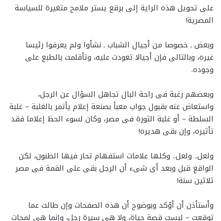
على تحويل هذه الراية إلى برقع يستر ملامح متغيرة للسياسة
المصرية!
وبعض ـ خصوصا من أجيال الشباب ـ نشأوا ولم يعرفوا رئيسا
غيره، وبالتالى فإن أجيالا تعودت عليه، وتأقلمت بالطبع على
وجوده.
وبعضهم رغبة فى راحة البال تجاهل السؤال عن الرجل،
واستعاض عنه بقبول جواب معبأ بصنعة إعلام يأتمر بالغلبة – غلبة
السلطة – أو غلبة الثورة فى مصر، وكان لسوء الحظ إعلاما فقد
تأثيره، وإن بقى هديره!
ولعل.. ولعل.. وكلها علامات استفهام تحار فيها الظنون، لكن
الواقع قبل وبعد أى شىء أن الرجل بقى على القمة فى مصر
ثلاثين سنة!
وأستأذن أن أؤكد وبوضوح أن هذه الصفحات وإن طالت عما
توقعت – ليست قصة حياة، ولا هى سيرة رجل، وإنما هى لمحات