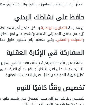
الخضراوات الورقية، والسلمون، واللوز، والتوت الأزرق،
حافظ على نشاطك البدني
إن ممارسة
التمارين الرياضية
بشكل متكرر أمر مهم لعقلك
تزيد من تدفق الدم إلى الدماغ، وتشجع على نمو الخلاي
و
السباحة والمشي
، وفي معظم أيام الأسبوع، حاول ممارسة نشاط مع
المشاركة في الإثارة العقلية
الحفاظ على الصحة الإدراكية يتطلب الانخراط في تماري
لتنشيط ذهنك مثل لعب الألغاز أو القراءة أو العزف على
تعزيز مرونة الدماغ من خلال تعزيز الاتصالات العصبية.
تخصيص وقتًا كافيًا للنوم
لتحسين وظائف الإدراك، يجب الحصول على قسط كافٍ من 
على 7-9 ساعات من النوم الجيد كل ليلة.