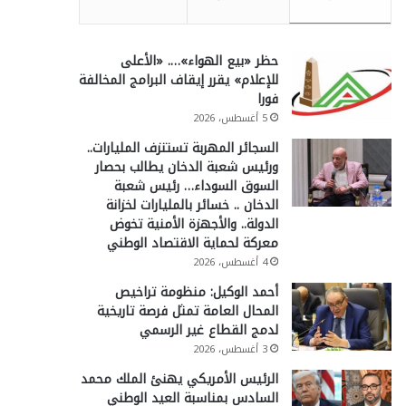
حظر «بيع الهواء»…. «الأعلى
للإعلام» يقرر إيقاف البرامج المخالفة
فورا
5 أغسطس، 2026
السجائر المهربة تستنزف المليارات..
ورئيس شعبة الدخان يطالب بحصار
السوق السوداء… رئيس شعبة
الدخان .. خسائر بالمليارات لخزانة
الدولة.. والأجهزة الأمنية تخوض
معركة لحماية الاقتصاد الوطني
4 أغسطس، 2026
أحمد الوكيل: منظومة تراخيص
المحال العامة تمثل فرصة تاريخية
لدمج القطاع غير الرسمي
3 أغسطس، 2026
الرئيس الأمريكي يهنئ الملك محمد
السادس بمناسبة العيد الوطني