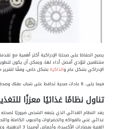
يصبح الحفاظ على صحتنا الإدراكية أكثر أهمية مع تقدمنا
منتظمين لتؤدي أفضل أداء لها، ويمكن أن يكون لتطوير
الإدراكي بشكل عام و
الذاكرة
بشكل خاص، وفقًا لتقرير مو
فيما يلى.. 8 عادات صحية تحافظ على شباب عقلك وصحة دماغك:
تناول نظامًا غذائيًا معززًا للتغذي
يعد النظام الغذائي الذي يتبعه الشخص ضروريًا لصحته ا
غذائي غني بالفواكه والخضراوات والحبوب الكاملة واللح
الغنية بمضادات الأك