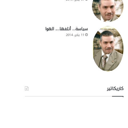
سياسة… أتلفها…. الهوا
11 يناير، 2014
كاريكاتير