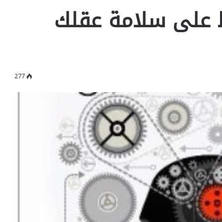
 على سلامة عقلك
277