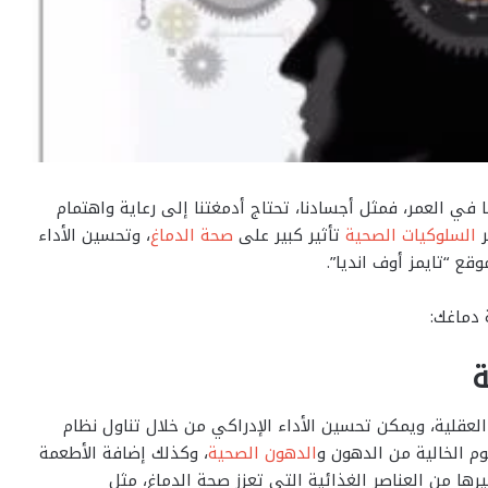
 في العمر، فمثل أجسادنا، تحتاج أدمغتنا إلى رعاية واهتمام
السلوكيات الصحية
تأثير كبير على
صحة الدماغ
، وتحسين الأداء
قع “تايمز أوف انديا”.
ة
لعقلية، ويمكن تحسين الأداء الإدراكي من خلال تناول نظام
وم الخالية من الدهون و
الدهون الصحية
، وكذلك إضافة الأطعمة
سدة، وأحماض أوميجا 3 الدهنية، وغيرها من العناصر الغذائية التي تعزز صحة الدماغ، مثل