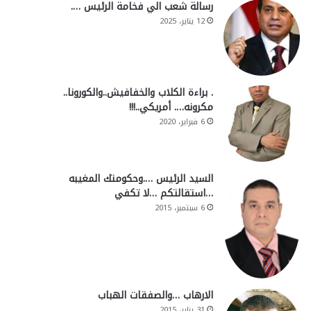
رسالة شعب الي فخامة الرئيس ….
12 يناير، 2025
. براءة الكلاب والخفافيش..والكورونا..
مكرونه…. أمريكي..!!!
6 فبراير، 2020
السيد الرئيس ….وحكومتك المغيبه
…استقالتكم …لا تكفي
6 سبتمبر، 2015
الارهاب …والصفقات الهباب
31 يناير، 2015