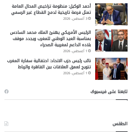
أحمد الوكيل: منظومة تراخيص المحال العامة
تمثل فرصة تاريخية لدمج القطاع غير الرسمي
3 أغسطس، 2026
الرئيس الأمريكي يهنئ الملك محمد السادس
بمناسبة العيد الوطني للمغرب ويجدد موقف
بلاده الداعم لمغربية الصحراء
1 أغسطس، 2026
نائب رئيس حزب الاتحاد: احتفالية سفارة المغرب
تتويج لعمق العلاقات بين القاهرة والرباط
1 أغسطس، 2026
تابعنا على فيسبوك
الطقس