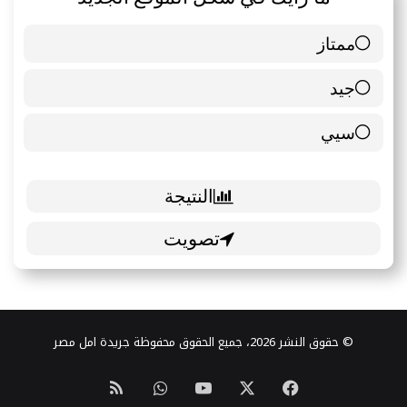
ممتاز
6 ( 85.71 % )
جيد
0 ( 0 % )
سيي
1 ( 14.29 % )
© حقوق النشر 2026، جميع الحقوق محفوظة جريدة امل مصر
‫X
فيسبوك
‫YouTube
واتساب
ملخص