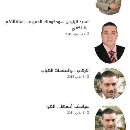
السيد الرئيس ….وحكومتك المغيبه …استقالتكم
…لا تكفي
6 سبتمبر، 2015
الارهاب …والصفقات الهباب
31 يناير، 2015
سياسة… أتلفها…. الهوا
11 يناير، 2014