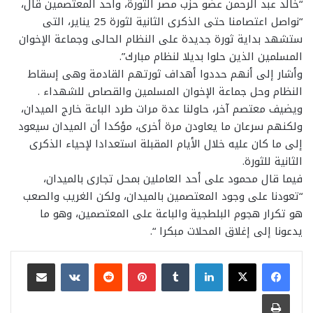
“خالد عبد الرحمن عضو حزب مصر الثورة، وأحد المعتصمين قال،
“نواصل اعتصامنا حتى الذكرى الثانية لثورة 25 يناير، التى
ستشهد بداية ثورة جديدة على النظام الحالى وجماعة الإخوان
المسلمين الذين حلوا بديلا لنظام مبارك”.
وأشار إلى أنهم حددوا أهداف ثورتهم القادمة وهى إسقاط
النظام وحل جماعة الإخوان المسلمين والقصاص للشهداء .
ويضيف معتصم آخر، حاولنا عدة مرات طرد الباعة خارج الميدان،
ولكنهم سرعان ما يعاودن مرة أخرى، مؤكدا أن الميدان سيعود
إلى ما كان عليه خلال الأيام المقبلة استعدادا لإحياء الذكرى
الثانية للثورة.
فيما قال محمود على أحد العاملين بمحل تجارى بالميدان،
“تعودنا على وجود المعتصمين بالميدان، ولكن الغريب والصعب
هو تكرار هجوم البلطجية والباعة على المعتصمين، وهو ما
يدعونا إلى إغلاق المحلات مبكرا “.
لينكدإن
بينتيريست
مشاركة عبر البريد
طباعة