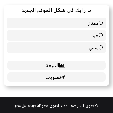
ما رايك في شكل الموقع الجديد
ممتاز
6 ( 85.71 % )
جيد
0 ( 0 % )
سيي
1 ( 14.29 % )
© حقوق النشر 2026، جميع الحقوق محفوظة جريدة امل مصر