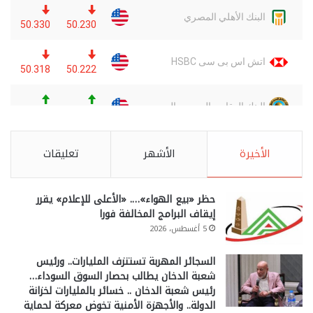
الأخيرة
الأشهر
تعليقات
حظر «بيع الهواء»…. «الأعلى للإعلام» يقرر
إيقاف البرامج المخالفة فورا
5 أغسطس، 2026
السجائر المهربة تستنزف المليارات.. ورئيس
شعبة الدخان يطالب بحصار السوق السوداء…
رئيس شعبة الدخان .. خسائر بالمليارات لخزانة
الدولة.. والأجهزة الأمنية تخوض معركة لحماية