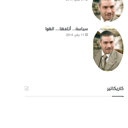
سياسة… أتلفها…. الهوا
11 يناير، 2014
كاريكاتير