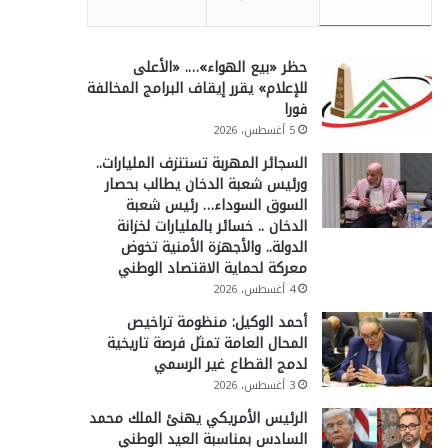
حظر «بيع الهواء»…. «الأعلى
للإعلام» يقرر إيقاف البرامج المخالفة
فورا
5 أغسطس، 2026
السجائر المهربة تستنزف المليارات..
ورئيس شعبة الدخان يطالب بحصار
السوق السوداء… رئيس شعبة
الدخان .. خسائر بالمليارات لخزانة
الدولة.. والأجهزة الأمنية تخوض
معركة لحماية الاقتصاد الوطني
4 أغسطس، 2026
أحمد الوكيل: منظومة تراخيص
المحال العامة تمثل فرصة تاريخية
لدمج القطاع غير الرسمي
3 أغسطس، 2026
الرئيس الأمريكي يهنئ الملك محمد
السادس بمناسبة العيد الوطني