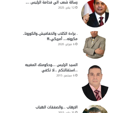
رسالة شعب الي فخامة الرئيس ….
12 يناير، 2025
. براءة الكلاب والخفافيش..والكورونا..
مكرونه…. أمريكي..!!!
6 فبراير، 2020
السيد الرئيس ….وحكومتك المغيبه
…استقالتكم …لا تكفي
6 سبتمبر، 2015
الارهاب …والصفقات الهباب
31 يناير، 2015