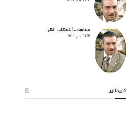
سياسة… أتلفها…. الهوا
11 يناير، 2014
كاريكاتير