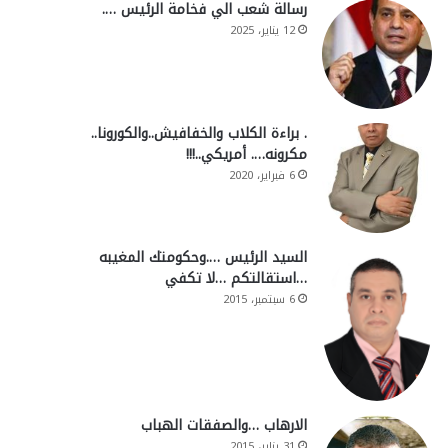
رسالة شعب الي فخامة الرئيس ….
12 يناير، 2025
. براءة الكلاب والخفافيش..والكورونا..
مكرونه…. أمريكي..!!!
6 فبراير، 2020
السيد الرئيس ….وحكومتك المغيبه
…استقالتكم …لا تكفي
6 سبتمبر، 2015
الارهاب …والصفقات الهباب
31 يناير، 2015