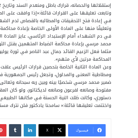
إستقلالها والحصانه، قرارك باطل ومنعدم السند وتاريخ 22 نوفمبر2012، يعتبر فجر جديد لثورة 25 يناير2011».
في إعادة فتح التحقيقات والمطالبه بالقصاص لدم الشه
وتعليقًا منها على المادة الأولى الخاصة بإعادة محاكم
في دم الشهداء أمام الإستبداد الرئاسي، عايز المادة ا
محمد مرسي بإعادة محاكمة الضباط المتهمين بقتل الثو
مثلما فعل الزعيم القائد جمال عبد الناصر في ثورة يوليو
المحاكمة مرتين لأي متهم».
وعن المادة الثانية الخاصة بتحصين قرارات الرئيس علقت 
ومطاطية المعنى والمدلول، وتجعل رئيس الجمهورية فو
ضمير محمد مرسي شخصيًا بينه وبين ربه سبحانه وتعالى، 
مفتوحة وصانعه لفرعون وصانعه لديكتاتور، ولو كان ال
دستوري، وكانت ظلت النية الحسنة في مكانها الطبيعي»
واختتمت تعليقها قائلة:« سامحنا يادكتور فلن نترك مستق
لينكدإن
فيسبوك
‫X