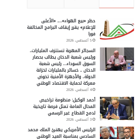
حظر «بيع الهواء»…. «الأعلى
للإعلام» يقرر إيقاف البرامج المخالفة
فورا
5 أغسطس، 2026
السجائر المهربة تستنزف المليارات..
ورئيس شعبة الدخان يطالب بحصار
السوق السوداء… رئيس شعبة
الدخان .. خسائر بالمليارات لخزانة
الدولة.. والأجهزة الأمنية تخوض
معركة لحماية الاقتصاد الوطني
4 أغسطس، 2026
أحمد الوكيل: منظومة تراخيص
المحال العامة تمثل فرصة تاريخية
لدمج القطاع غير الرسمي
3 أغسطس، 2026
الرئيس الأمريكي يهنئ الملك محمد
السادس بمناسبة العيد الوطني