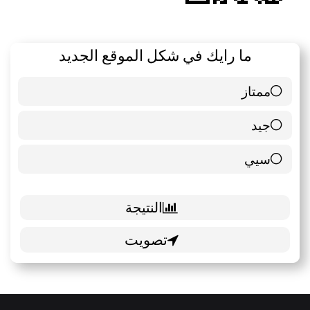
ما رايك في شكل الموقع الجديد
ممتاز
6 ( 85.71 % )
جيد
0 ( 0 % )
سيي
1 ( 14.29 % )