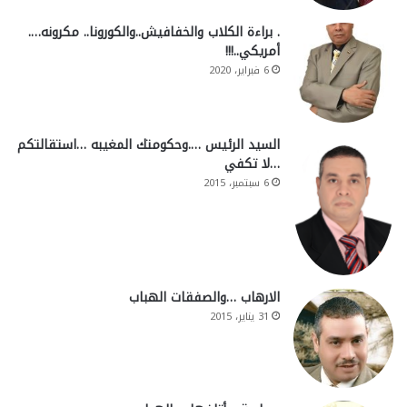
. براءة الكلاب والخفافيش..والكورونا.. مكرونه….
أمريكي..!!!
6 فبراير، 2020
السيد الرئيس ….وحكومتك المغيبه …استقالتكم
…لا تكفي
6 سبتمبر، 2015
الارهاب …والصفقات الهباب
31 يناير، 2015