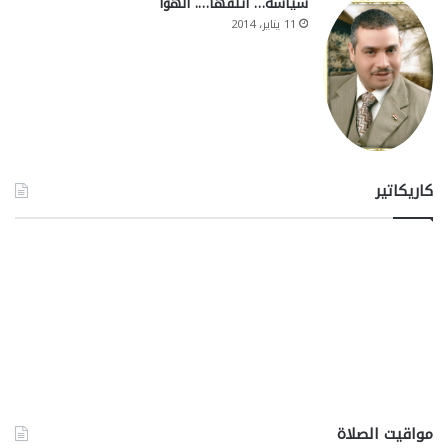
سياسة… أتلفها…. الهوا
11 يناير، 2014
كاريكاتير
مواقيت الصلاة