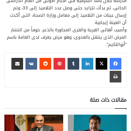
مدرسة جلال باشا الشرقية فى الأيام الأولى من العام الدراسى
الحالى، ثم بدأت تتزايد حتى وصل عدد التلاميذ إلى 33، وتم
إرسال عينات من التلاميذ إلى معامل وزارة الصحة، التى أكدت
أن العينة إيجابية.
وأصيب أهالى القرية والقرى المجاورة بالذعر، خوفاً من انتشار
المرض الذى ينتقل بالعدوى، وهو مرض يعرف لدى العامة باسم
“أبواللكيم”.
لينكدإن
بينتيريست
مشاركة عبر البريد
طباعة
مقالات ذات صلة