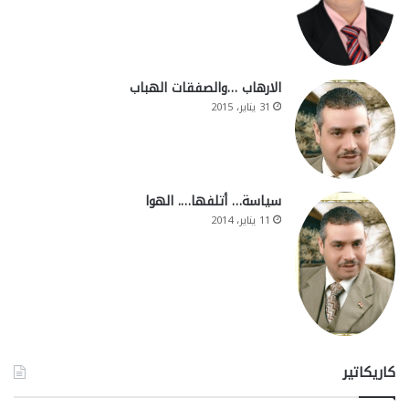
الارهاب …والصفقات الهباب
31 يناير، 2015
سياسة… أتلفها…. الهوا
11 يناير، 2014
كاريكاتير