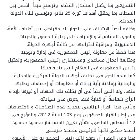
التشريعى بما يكفل استقلال القضاء، وترسيخ مبدأ الفصل بين
السطات بما يحقق أهداف ثورة 25 يناير، ويؤسس لبناء الدولة
الحديثة.
وكلفه أيضاً بالإشراف على الحوار الديمقراطى بين أطياف الأمة،
والقوى السياسية، والإشراف على رعاية الحقوق والحريات
الدستورية، ومراقبة احترامها من كافة أجهزة الدولة.
هذا فضلاً عن معاونة رئيس الجمهورية فى إدارة وتوجيه
ومتابعة أعمال مساعدى ومستشارى رئـيس الجمهورية، وتمثيل
رئـيس الجمهورية فى المهام التى ينيبه فيها.
كما منحه الحق فى تكليف أجهزة الدولة المركزية والمحلية
والرقابية بإفادته بأية بيانات أو معلومات أو إحصاءات يطلبها
منها، وله الحق أيضاً فى أن يكلف تلك الجهات أو غيرها بإبداء
الرأى شفاهةً أو كتابةً فيما يعرض على سيادته.
ويأتى هذا القرار الرئاسى بتحديد هذه الصلاحيات والاختصاصات
فى إطار القرار الجمهورى رقم 103 لسنة 2012، والمؤرخ فى
12 أغسطس الماضى، بشأن تعيين المستشار محمـود محمـود
أحـمـد مـكـى نائـبـاً للـرئـيـس مـحـمـد مـرســى.
هذا ومن المقرر أن يعقد نائب رئيس الجمهورية خلال الأسبوع