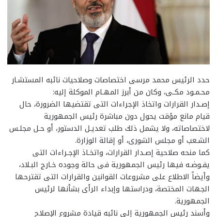
حدد الرئيس محمد مرسى اختصاصات وصلاحيات نائبه المستشـار
محـمـود مكـى، وكان من أبرز المهـام الموكلة إليه:
إصـدار القرارات واتخاذ الإجراءات التى تقتضيها الضرورة، حال
قيام مانع مؤقت يحول دون مباشرة رئيس الجمهورية
لاختصاصاته، ولا يشمل ذلك طلب تعديـل الدستور، أو حـل مجلـس
الشـعب أو مجلس الشورى، أو إقالة الوزارة.
كما منحه صلاحية إصـدار القرارات، واتخـاذ الإجـراءات التى
يفـوضـه فيها رئيس الجمهورية فى حالة وجوده خـارج البـلاد،
وأيضاً الاطلاع على مشروعات القوانين والقرارات التى تقترحها
الجهات المختصة، ودراستها وإبداء الرأى بشأنها لرئيس
الجمهورية.
وأسند رئيس الجمهورية إلى نائبه قيادة مشروع الإصلاح