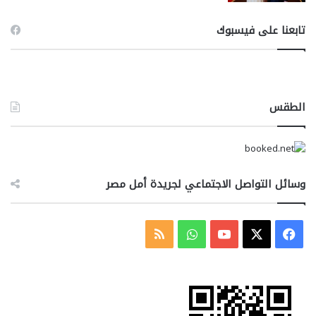
تابعنا على فيسبوك
الطقس
وسائل التواصل الاجتماعي لجريدة أمل مصر
‫X
فيسبوك
‫YouTube
واتساب
ملخص
الموقع
RSS