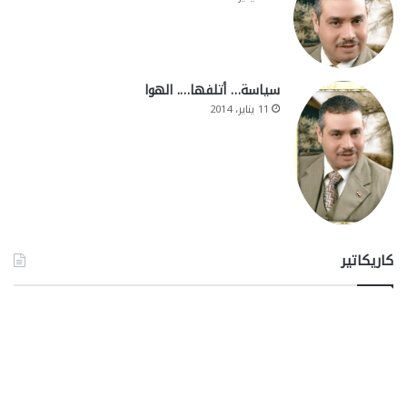
سياسة… أتلفها…. الهوا
11 يناير، 2014
كاريكاتير