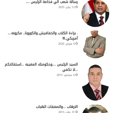
رسالة شعب الي فخامة الرئيس ….
12 يناير، 2025
. براءة الكلاب والخفافيش..والكورونا.. مكرونه….
أمريكي..!!!
6 فبراير، 2020
السيد الرئيس ….وحكومتك المغيبه …استقالتكم
…لا تكفي
6 سبتمبر، 2015
الارهاب …والصفقات الهباب
31 يناير، 2015