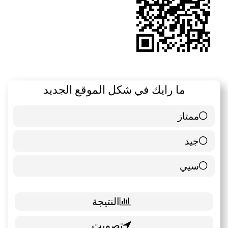
ما رايك في شكل الموقع الجديد
ممتاز
6 ( 85.71 % )
جيد
0 ( 0 % )
سيي
1 ( 14.29 % )