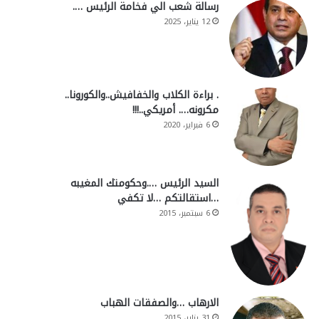
رسالة شعب الي فخامة الرئيس ….
12 يناير، 2025
. براءة الكلاب والخفافيش..والكورونا..
مكرونه…. أمريكي..!!!
6 فبراير، 2020
السيد الرئيس ….وحكومتك المغيبه
…استقالتكم …لا تكفي
6 سبتمبر، 2015
الارهاب …والصفقات الهباب
31 يناير، 2015