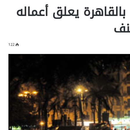
بالقاهرة يعلق أعماله
نف
122