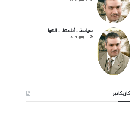
سياسة… أتلفها…. الهوا
11 يناير، 2014
كاريكاتير