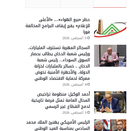
حظر «بيع الهواء»…. «الأعلى
للإعلام» يقرر إيقاف البرامج المخالفة
فورا
5 أغسطس، 2026
السجائر المهربة تستنزف المليارات..
ورئيس شعبة الدخان يطالب بحصار
السوق السوداء… رئيس شعبة
الدخان .. خسائر بالمليارات لخزانة
الدولة.. والأجهزة الأمنية تخوض
معركة لحماية الاقتصاد الوطني
4 أغسطس، 2026
أحمد الوكيل: منظومة تراخيص
المحال العامة تمثل فرصة تاريخية
لدمج القطاع غير الرسمي
3 أغسطس، 2026
الرئيس الأمريكي يهنئ الملك محمد
السادس بمناسبة العيد الوطني