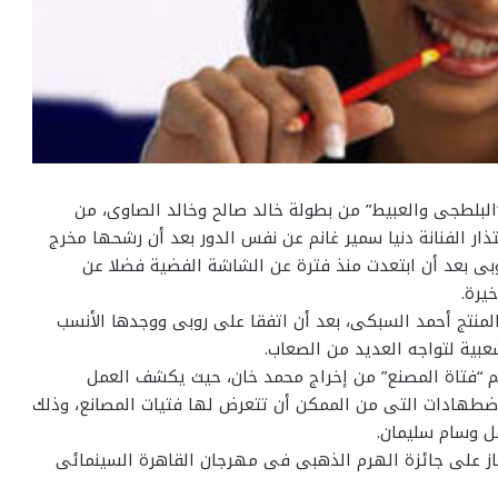
لبلطجى والعبيط” من بطولة خالد صالح وخالد الصاوى، من
تذار الفنانة دنيا سمير غانم عن نفس الدور بعد أن رشحها مخرج
وبى بعد أن ابتعدت منذ فترة عن الشاشة الفضية فضلا عن
يرة.
لمنتج أحمد السبكى، بعد أن اتفقا على روبى ووجدها الأنسب
بية لتواجه العديد من الصعاب.
م “فتاة المصنع” من إخراج محمد خان، حيث يكشف العمل
ضطهادات التى من الممكن أن تتعرض لها فتيات المصانع، وذلك
ل وسام سليمان.
 حاز على جائزة الهرم الذهبى فى مهرجان القاهرة السينمائى