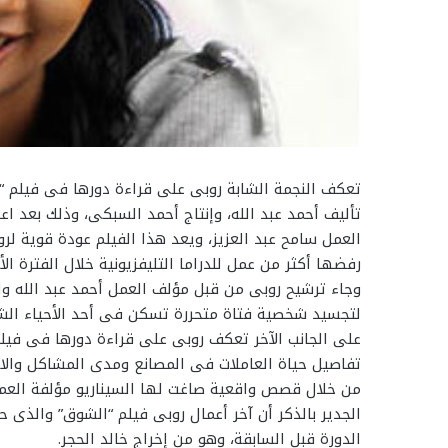
تعكف النجمة الشابة روبى على قراءة دورها فى فيلم “ا
تأليف أحمد عبد الله، وإنتاج أحمد السبكى، وذلك بعد اع
العمل سامح عبد العزيز، ويعد هذا الفيلم عودة قوية لر
رفضها أكثر من عمل للدراما التليفزيونية خلال الفترة الأخ
وجاء ترشيح روبى من قبل مؤلف العمل أحمد عبد الله وا
لتجسيد شخصية فتاة متحررة تسكن فى أحد الأحياء الشع
على الجانب الآخر تعكف روبى على قراءة دورها فى فيل
تفاصيل حياة العاملات فى المصانع ومدى المشاكل والا
من خلال قصص واقعية صاغت لها السيناريو مؤلفة العم
الجدير بالذكر أن آخر أعمال روبى فيلم “الشوق” والذى
الدورة قبل السابقة، وهو من إخراج خالد الحجر.