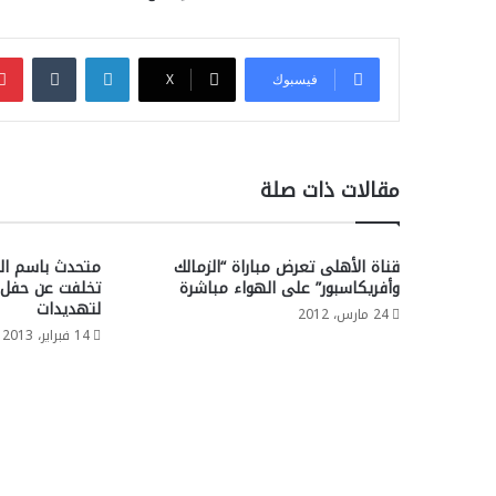
لينكدإن
فيسبوك
‫X
مقالات ذات صلة
قناة الأهلى تعرض مباراة “الزمالك
متحدث باسم ال
وأفريكاسبور” على الهواء مباشرة
تخلفت عن حفل ع
لتهديدات
24 مارس، 2012
14 فبراير، 2013