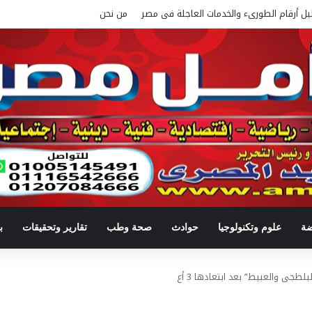
يل أرقام الطورىء والخدمات العاجلة فى مصر
من نحن
ضة
علوم وتكنولوجيا
حوادث
صحة وطب
تقارير وتحقيقات
ب
لطجى والعبيط” بعد ابتعادها 3 أع