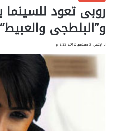
روبى تعود للسينما بـ
و”البلطجى والعبيط” بعد
الإثنين, 3 سبتمبر, 2012 2:23 م