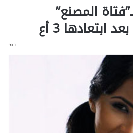
”فتاة المصنع”
 ابتعادها 3 أع
90