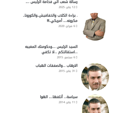
رسالة شعب الي فخامة الرئيس ….
12 يناير، 2025
. براءة الكلاب والخفافيش..والكورونا..
مكرونه…. أمريكي..!!!
6 فبراير، 2020
السيد الرئيس ….وحكومتك المغيبه
…استقالتكم …لا تكفي
6 سبتمبر، 2015
الارهاب …والصفقات الهباب
31 يناير، 2015
سياسة… أتلفها…. الهوا
11 يناير، 2014