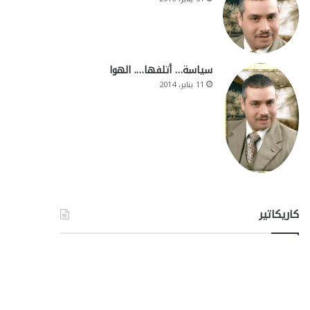
سياسة… أتلفها…. الهوا
11 يناير، 2014
كاريكاتير