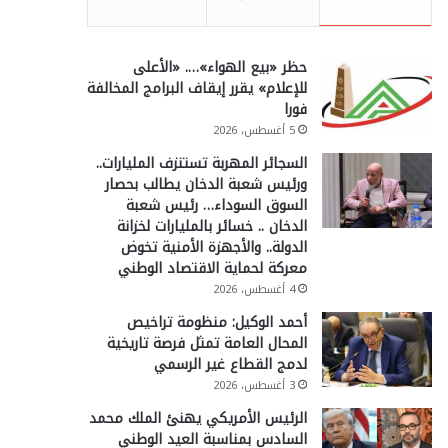
حظر «بيع الهواء»…. «الأعلى
للإعلام» يقرر إيقاف البرامج المخالفة
فورا
5 أغسطس، 2026
السجائر المهربة تستنزف المليارات..
ورئيس شعبة الدخان يطالب بحصار
السوق السوداء… رئيس شعبة
الدخان .. خسائر بالمليارات لخزانة
الدولة.. والأجهزة الأمنية تخوض
معركة لحماية الاقتصاد الوطني
4 أغسطس، 2026
أحمد الوكيل: منظومة تراخيص
المحال العامة تمثل فرصة تاريخية
لدمج القطاع غير الرسمي
3 أغسطس، 2026
الرئيس الأمريكي يهنئ الملك محمد
السادس بمناسبة العيد الوطني