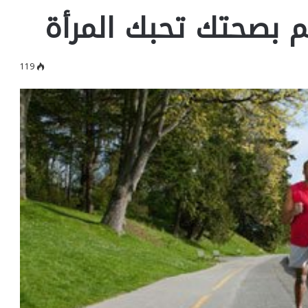
م بصحتك تحبك المرأة
119