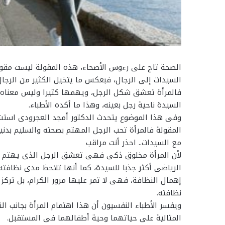
الصحة تاج على رءوس الأصحاء، هذه المقولة ليست مقولة 
السيدات إلى الرجال، فبعكس ما يتخيل الكثير من الرجال 
فالمرأة تعشق شكل الرجل، ويهمها كثيرا وليس معناه ال
السيدة ناحية رجل بعينه، وهذا ما أكده الأطباء.
وفى هذا الموضوع يتحدث الدكتور أمجد العجرودى است
المقولة فالمرأة تحب الرجل المهتم بصحته والسليم بدنيا
مع السيدات.. احذر أنت مراقب
لأن المرأة مخلوق ذكى فهى تعشق الرجل الذى يهتم بص
الرياضى أكثر جذبا للسيدة، كما أنها تلاحظ مدى نظافت
إهمال النظافة، فهى لا تمر عليها مرور الكرام، بل تر
نظافته.
ويفسر الأطباء النفسيون أن هذا اهتمام المرأة بجانب 
المثالية على حياتهما وحية أطفالهما فى المستقبل.