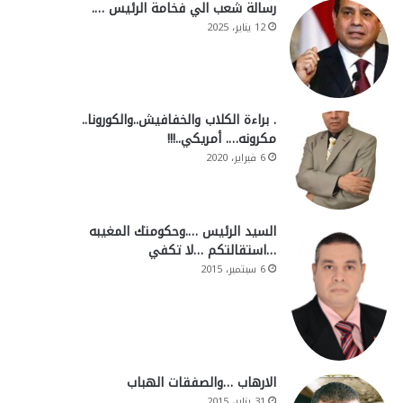
رسالة شعب الي فخامة الرئيس ….
12 يناير، 2025
. براءة الكلاب والخفافيش..والكورونا..
مكرونه…. أمريكي..!!!
6 فبراير، 2020
السيد الرئيس ….وحكومتك المغيبه
…استقالتكم …لا تكفي
6 سبتمبر، 2015
الارهاب …والصفقات الهباب
31 يناير، 2015