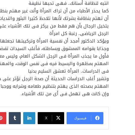
انتبه لنظافة أسنانك.. فهى تحبها نظيفة
كما يحذر الأطباء من أن تراك المرأة وأنت غير مهتم بنظ
أن تهتم بنظافة بشرتك لأنها تلاحظ كثيرا البثور والند
يتخيل الرجال بأن هم فقط من يركز فى تلك الأشياء على 
الرجل الرياضى.. رغبة كل امرأة
ويؤكد الدكتور أمجد أن نفسية المرأة وتركيبتها تجعلها
وجذابا بقوامه الممشوق وبساطته، فأغلب السيدات تفضل
فأول ما يجذب المرأة فى الرجل الشكل العام، وليس معن
المهتم بمظهرة والبسيط فيه فى نفس الوقت، والمهندم 
فى الدراسات.. المرأة تعشق السليم بدنيا
وتشير أغلب الدراسات الحديثة أن صحة الرجل تؤثر على د
المهتم بصحته الذى يهتم بتنظيم طعامه وشرابه ووجبا
وإن كانت هى تهمل فى أى من تلك الأشياء.
لينكدإن
فيسبوك
‫X