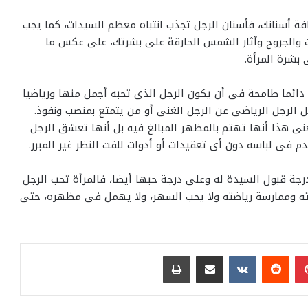
افة أسنانك، فأسنان الرجل تجذب انتباه معظم السيدات، كما يجب
يات والجروح وآثار الشمس الحارقة على بشرتك، على عكس ما
بشرة المرأة.
 دائما طامحة فى أن يكون الرجل الذى تحبه أجمل منها ورياضيا
 الرجل الرياضى عن الرجل الغنى أو من يتمتع بمنصب ونفوذ.
ى هذا أنها تهتم بالمظهر المبالغ فيه بل أنها تعشق الرجل
فى لباسه دون أى تعقيدات أو أدوات للفت النظر غير المبرر.
رجة قبول السيدة له وعلى درجة حبها أيضا، فالمرأة تحب الرجل
ته وممارسة رياضته ولا يحب السهر، ولا يهمل فى مظهره، حتى
بينتيريست
مشاركة عبر البريد
طباعة