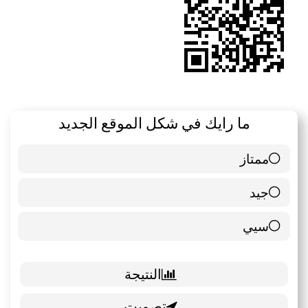
ما رايك في شكل الموقع الجديد
ممتاز
6 ( 85.71 % )
جيد
0 ( 0 % )
سيي
1 ( 14.29 % )