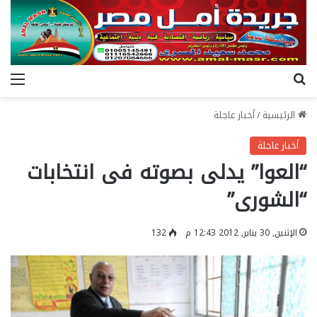
بحث عن
الق
الرئيسية
/
أخبار عاجلة
أخبار عاجلة
“العوا” يدلى بصوته فى انتخابات
“الشورى”
الإثنين, 30 يناير, 2012 12:43 م
132