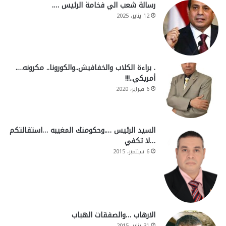
رسالة شعب الي فخامة الرئيس ….
12 يناير، 2025
. براءة الكلاب والخفافيش..والكورونا.. مكرونه….
أمريكي..!!!
6 فبراير، 2020
السيد الرئيس ….وحكومتك المغيبه …استقالتكم
…لا تكفي
6 سبتمبر، 2015
الارهاب …والصفقات الهباب
31 يناير، 2015