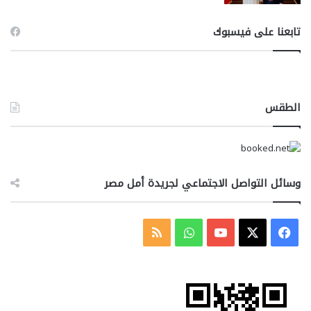
تابعنا على فيسبوك
الطقس
وسائل التواصل الاجتماعي لجريدة أمل مصر
‫X
فيسبوك
‫YouTube
واتساب
ملخص
الموقع
RSS