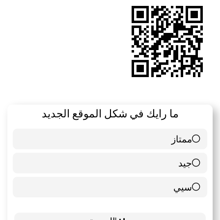
RSS
ما رايك في شكل الموقع الجديد
ممتاز
6 ( 85.71 % )
جيد
0 ( 0 % )
سيي
1 ( 14.29 % )