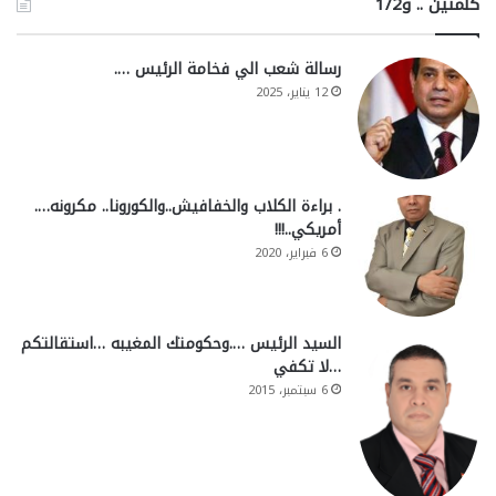
كلمتين .. و1/2
رسالة شعب الي فخامة الرئيس ….
12 يناير، 2025
. براءة الكلاب والخفافيش..والكورونا.. مكرونه….
أمريكي..!!!
6 فبراير، 2020
السيد الرئيس ….وحكومتك المغيبه …استقالتكم
…لا تكفي
6 سبتمبر، 2015