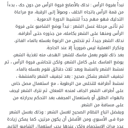
نبدأ بفروة الرأس : ندلك بالأصابع فروة الرأس من دون حك ، بدءاً
من قمة الرأس باتجاه الخلف ، وصولاً إلى الرقبة، مع مراعاة
التدليك فهو مهم جداً لتنشيط الدورة الدموية .
ثم تأتى مرحلة غسل الشعر : نبدأ بوضع الشامبو على فروة
الرأس ومنها على الشعر بكامله، من جذوره حتى أطرافه.
ندلك الشعر جيداً، ثم نتخلص من الرغوة بغسله بالماء الفاتر،
وتكرار العملية ليس ضرورياً إلا عند الحاجة.
بعد ذلك نقوم بعمل ماسك للشعر: الهدف منه تغذية الشعر،
يوضع الماسك على كامل الشعر، ولكن نتحاشى فروة الرأس ، ثم
نمشط الشعر بالمشط وبعد ثلاث دقائق نقوم بغسله بالماء.
تجفيف الشعر بشكل صحيح : بعد تجفيف الشعر بالمنشفة ،
نمشط أطرافه للتخلص من الرطوبة ، مع استعمال مصل خاص
على أطراف الشعر الجاف لمنحه اللمعان. ثم نترك الشعر ليجف
بالهواء الطلق أو باستعمال المجفف بعد التحكم بحرارته من
على مسافة من الشعر.
ويفضل اتباع النظام الصحيح لغسل الشعر : وذلك بغسل الشعر
مرة فى الأسبوع، ومن الأفضل أن يكون مرتين، كما يمكن زيادة
عدد مرات الاستحمام ولكن عندها يجب استعمال الشامبو الناعم.