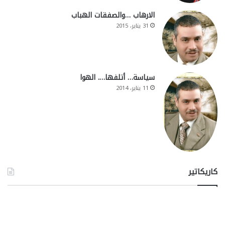
الارهاب …والصفقات الهباب
31 يناير، 2015
سياسة… أتلفها…. الهوا
11 يناير، 2014
كاريكاتير