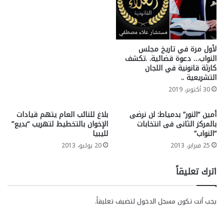
لأول مرة في تاريخ مجلس
النواب… دعوة قضائية. .تكشف
كارثة قانونية في اللجان
التشريعية ..
30 أكتوبر، 2019
أمين “النور” بدمياط: لن نرضى
بلاغ للنائب العام يتهم قيادات
بالمركز الثانى فى انتخابات
الإخوان بالتخطيط لتهريب “بديع”
“النواب”
لليبيا
25 فبراير، 2013
20 يوليو، 2013
اترك تعليقاً
يجب أنت تكون
مسجل الدخول
لتضيف تعليقاً.