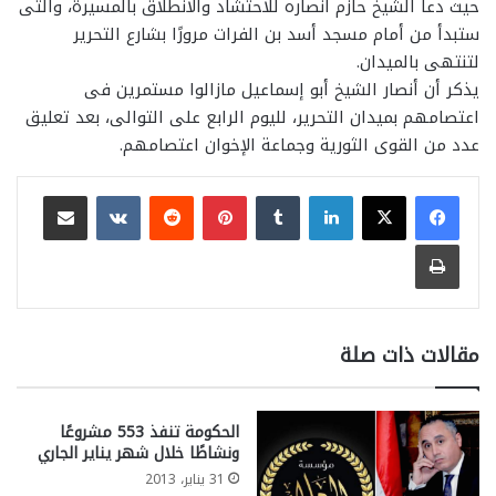
حيث دعا الشيخ حازم أنصاره للاحتشاد والانطلاق بالمسيرة، والتى
ستبدأ من أمام مسجد أسد بن الفرات مرورًا بشارع التحرير
لتنتهى بالميدان.
يذكر أن أنصار الشيخ أبو إسماعيل مازالوا مستمرين فى
اعتصامهم بميدان التحرير، لليوم الرابع على التوالى، بعد تعليق
عدد من القوى الثورية وجماعة الإخوان اعتصامهم.
لينكدإن
بينتيريست
مشاركة عبر البريد
طباعة
مقالات ذات صلة
الحكومة تنفذ 553 مشروعًا
ونشاطًا خلال شهر يناير الجاري
31 يناير، 2013