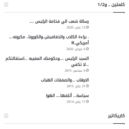
كلمتين .. و1/2
رسالة شعب الي فخامة الرئيس ….
12 يناير، 2025
. براءة الكلاب والخفافيش..والكورونا.. مكرونه….
أمريكي..!!!
6 فبراير، 2020
السيد الرئيس ….وحكومتك المغيبه …استقالتكم
…لا تكفي
6 سبتمبر، 2015
الارهاب …والصفقات الهباب
31 يناير، 2015
سياسة… أتلفها…. الهوا
11 يناير، 2014
كاريكاتير